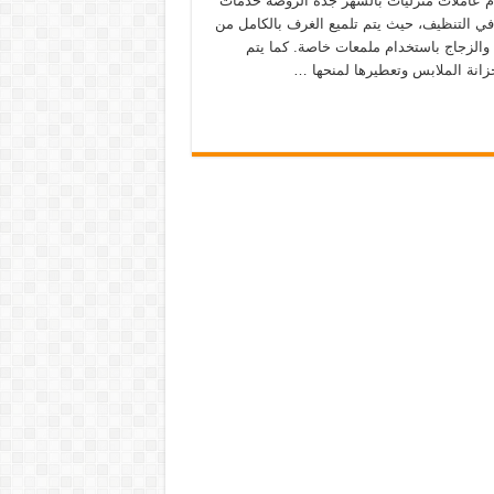
م عاملات منزليات بالشهر جدة الروضة خدمات
في التنظيف، حيث يتم تلميع الغرف بالكامل من
الزجاج باستخدام ملمعات خاصة. كما يتم
زانة الملابس وتعطيرها لمنحها …