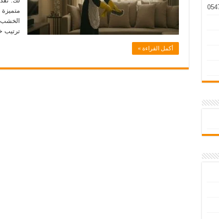
لك. تقد
متميزة 
الخشب و
ترتيب خ
أكمل القراءة »