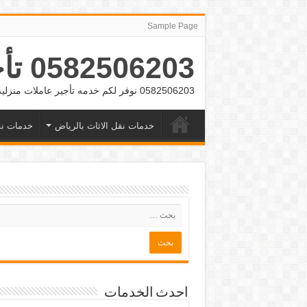
Sample Page
0582506203 تأجير عمالة منزلية بالشهر بالرياض وجده
0582506203 نوفر لكم خدمه تأجير عاملات منزلية بالشهر بالرياض وجده
خدمات نقل الاثاث بالرياض
خدمات نق
احدث الخدمات