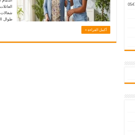
الدمام ا
العائلا
شغالات 
طوال ال
أكمل القراءة »