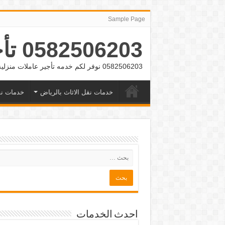
Sample Page
0582506203 تأجير عمالة منزلية بالشهر بالرياض وجده
0582506203 نوفر لكم خدمه تأجير عاملات منزلية بالشهر بالرياض وجده
خدمات نقل الاثاث بالرياض
خدمات نق
احدث الخدمات