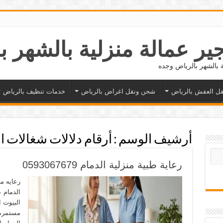
ل العفش بالرياض
شحن ونقل اغراض بالرياض
خدمات تنظيف بالرياض
أرشيف الوسم :
أرقام دلالات شغالات ا
رعاية طبية منزلية الدمام 0593067679
رعايه من
الدمام ع
البيوت 
مستمرة،