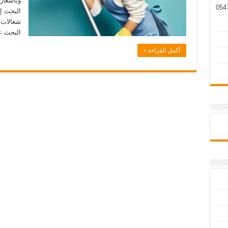
وبأسعار
البحث إل
شغالات 
البحث ع
أكمل القراءة »