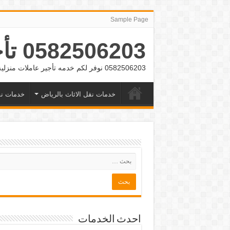
Sample Page
0582506203 تأجير عمالة منزلية بالشهر بالرياض وجده
0582506203 نوفر لكم خدمه تأجير عاملات منزلية بالشهر بالرياض وجده
خدمات نقل الاثاث بالرياض
خدمات نق
احدث الخدمات