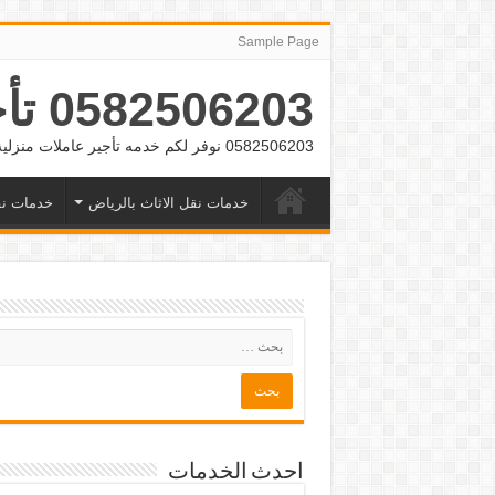
Sample Page
0582506203 تأجير عمالة منزلية بالشهر بالرياض وجده
0582506203 نوفر لكم خدمه تأجير عاملات منزلية بالشهر بالرياض وجده
خدمات نقل الاثاث بالرياض
خدمات نق
احدث الخدمات