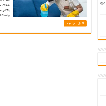
متعددة،
شغالات 
بالالتزا
والأطفا
أكمل القراءة »