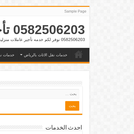
Sample Page
0582506203 تأجير عمالة منزلية بالشهر بالرياض وجده
0582506203 نوفر لكم خدمه تأجير عاملات منزلية بالشهر بالرياض وجده
خدمات نقل الاثاث بالرياض
خدمات نق
احدث الخدمات