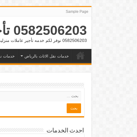
Sample Page
0582506203 تأجير عمالة منزلية بالشهر بالرياض وجده
0582506203 نوفر لكم خدمه تأجير عاملات منزلية بالشهر بالرياض وجده
خدمات نقل الاثاث بالرياض
خدمات نق
احدث الخدمات