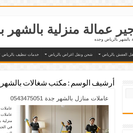
ل العفش بالرياض
شحن ونقل اغراض بالرياض
خدمات تنظيف بالرياض
أرشيف الوسم :
مكتب شغالات بالشهر 
عاملات منازل بالشهر جدة 0543475051
عاملات م
عاملات 
منزلية ب
في الجنس