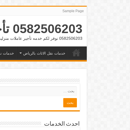
Sample Page
0582506203 تأجير عمالة منزلية بالشهر بالرياض وجده
0582506203 نوفر لكم خدمه تأجير عاملات منزلية بالشهر بالرياض وجده
خدمات نقل الاثاث بالرياض
خدمات نق
احدث الخدمات