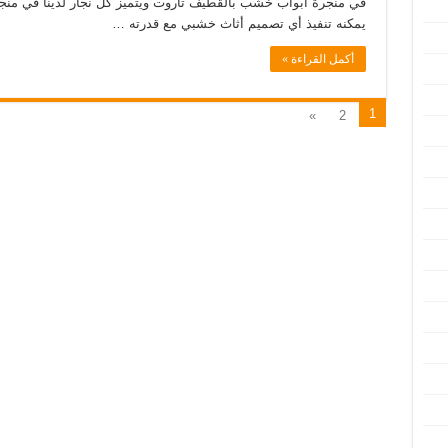
في منجرة ابواب خشب بالقطيف تاروت ويتميز كل نجار لدينا في منجرة
يمكنه تنفيذ أي تصميم أثاث خشبي مع قدرته …
أكمل القراءة »
1
»
2