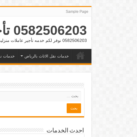
Sample Page
0582506203 تأجير عمالة منزلية بالشهر بالرياض وجده
0582506203 نوفر لكم خدمه تأجير عاملات منزلية بالشهر بالرياض وجده
خدمات نقل الاثاث بالرياض
خدمات نق
احدث الخدمات