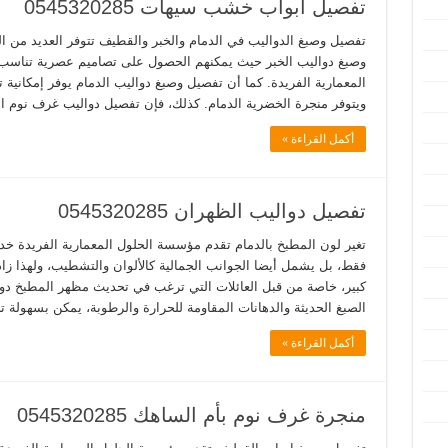
تفصيل ابواب خشب سيهات 0545320285
تفصيل وصبغ الدواليب في الدمام والخبر والقطيف تتوفر العديد من 
وصبغ دواليب الخبر حيث يمكنهم الحصول على تصاميم عصرية تناسب 
المعمارية الفريدة. كما أن تفصيل وصبغ دواليب الدمام يوفر إمكانية ت
ويتوفر منجرة الخضرية الدمام. كذلك، فإن تفصيل دواليب غرف نوم ا
أكمل القراءة »
تفصيل دواليب الظهران 0545320285
تغير لون المطبخ بالدمام تقدم مؤسسة الحلول المعمارية الفريدة خدم
فقط، بل يشمل أيضا الجوانب الجمالية كالألوان والتشطيب، ولهذا زاد
كبير، خاصة من قبل العائلات التي ترغب في تحديث مظهر المطبخ دون 
الصبغ الحديثة والدهانات المقاومة للحرارة والرطوبة، يمكن بسهولة 
أكمل القراءة »
منجرة غرف نوم بأم الساهك 0545320285