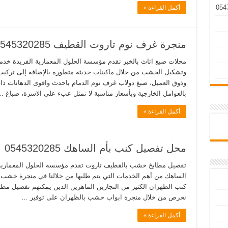
أكمل القراءة »
منجرة غرف نوم تاروت القطيف 0545320285
محلات صبغ اثاث بالخبر تقدم مؤسسة الحلول المعمارية الفريدة خ
وتشكيل الخشب من خلال ماكينات حديثة متطورة بالإضافة إلى ترك
وذوق العميل، صبغ دولاب غرف نوم الدمام باحدث واقوى الدهانات ذات ال
بالعوامل الخارجية وبأسعار مناسبة لا تمثل عبء على الاسرة، صباغ 
أكمل القراءة »
محل تفصيل كنب بأم الساهك 0545320285
تفصيل مطابخ خشب بالقطيف تاروت تقدم مؤسسة الحلول المعمارية
الساهك من أهم الخدمات التي يتم طلبها من خلالنا في منجرة خشب ر
كنب الظهران الكثير من النجارين الماهرين الذين يمكنهم تفصيل مط
نحرص من خلال منجرة ابواب خشب بالظهران على توفير …
أكمل القراءة »