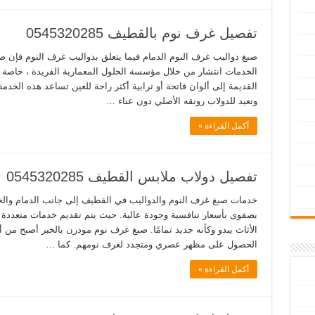
تفصيل غرف نوم بالقطيف 0545320285
صبغ دواليب غرف النوم الدمام فيما يتعلق بدواليب غرف النوم فإن ص
الخدمات انتشار من خلال مؤسسة الحلول المعمارية الفريدة ، خاصة لل
القديمة إلى ألوان فاتحة أو ترابية أكثر راحة للعين تساعد هذه الخد
وتعيد للدولاب رونقه الأصلي دون عناء …
أكمل القراءة »
تفصيل دولاب ملابس القطيف 0545320285
خدمات صبغ غرف النوم والدواليب في القطيف إلى جانب الدمام وال
بصفوى بأسعار تنافسية وجودة عالية. حيث يتم تقديم خدمات متعددة 
الأثاث يبدو وكأنه جديد تمامًا. صبغ غرف نوم مودرن بالخبر أصبح من
الحصول على مظهر عصري ومتجدد لغرف نومهم. كما …
أكمل القراءة »