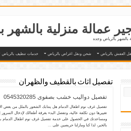
ل العفش بالرياض
شحن ونقل اغراض بالرياض
خدمات تنظيف بالرياض
تفصيل اثاث بالقطيف والظهران
تفصيل دواليب خشب بصفوى 0545320285
تفصيل غرف نوم اطفال الدمام هل ينتابك الشعور بالملل من بعض ا
تغييرها دون تكلفة عالية، وتفضل البدء بغرفة أطفالك لإدخال السرور إ
ومساعدتك في الحصول على خدمة تفصيل غرف نوم اطفال الدمام ب
بالخبر، لذا كنا ومازلنا حريصين على …