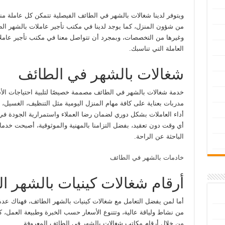
ويتوفر لدينا شغالات بالشهر في الطائف الفيصلية تتمكن كل عاملة م
من شؤون المنزل، كما يوجد لدينا في مكتب تأجير عاملات بالشهر ا
وغيرها من التخصصات، وبمجرد أن تتواصل معنا في مكتب تأجير عامل
العاملة التي تناسبك.
شغالات بالشهر في الطائف
خدمة شغالات بالشهر في الطائف مصممة خصيصًا لتلبية احتياجات الأس
مدربات بعناية على كافة مهام المنزل اليومية مثل التنظيف، الغسيل، الط
أداء العاملات بشكل دوري لضمان رضا العملاء واستمرارية الجودة في ا
أي وقت دون تعقيد، بفضل التزامنا بالمهنية والموثوقية، أصبحت خدماتن
الباحثة عن الراحة.
خادمات بالشهر في الطائف
أرقام شغالات كينيات بالشهر ا
أما لمن يفضل التعامل مع شغالات كينيات بالشهر الطائف، فهناك عد
من نشاط ولياقة عالية، وتتنوع الأسعار حسب الخبرة وطبيعة العمل، 
من خلال أرقام مكاتب شغالات بالشهر فى الطائف المعروفة.