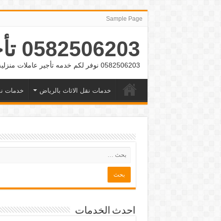
Sample Page
0582506203 تأجير عمالة منزلية بالشهر بالرياض وجده
0582506203 نوفر لكم خدمه تأجير عاملات منزلية بالشهر بالرياض وجده
خدمات نقل الاثاث بالرياض
خدمات نق
احدث الخدمات