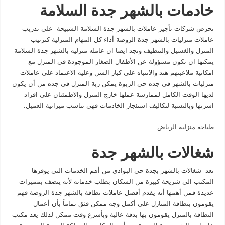
خادمات بالشهر جدة السلامة
تحرص شركات تأجير عاملات بالشهر جدة السلامة الشبيحة على تدريب
عاملات منزليات بالشهر جدة الروضة أداء كل المهام المنزلية كترتيب
المنزل والغسيل والتنظيف ونجد ايضا ان عامله منزليه بالشهر جدة السلامة
يمكنها ان تكون مسؤولة عن الأطفال الصغار الموجودة في المنزل مع
امكانية ملاعبتهم هند والانتباه على كبار السن وعليه الاعتماد على عاملات
منزليات بالشهر فى جده حى الربوة يمكن ربة المنزل في جده من أن يكون
لديها الوقت الكامل لممارسة عملها خارج المنزل والاطمئنان على افراد
اسرتها وبالنسبة لتكاليف استئجار الخادمات فهي تناسب ميزانية العميل.
طباخه منزليه الرياض
شغالات بالشهر جدة
نعد شغالات بالشهر بجدة حي البوادي من أهم الخدمات التى يوفرها
المكتب الى شريحة كبيرة من السكان بطلب خدماته لأنه يتصف بمميزات
عديدة فمن أهمها أنه يقدم أفضل عاملات نظافة بالشهر جدة الروضة فهم
يقومون بنظافة المنازل على أكمل وجه ممكن فثق تماماً بأن أعمال
النظافة بالمنزل يقومون بها بدقة عالية وبأسرع وقت ممكن لذلك يعد مكتب