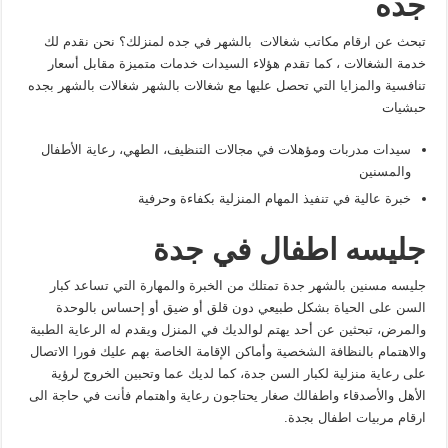
جده
تبحث عن ارقام مكاتب شغالات بالشهر في جده لمنزلك؟ نحن نقدم لك
خدمة الشغالات ، كما تقدم هؤلاء السيدات خدمات متميزة مقابل أسعار
تنافسية والمزايا التي تحصل عليها مع شغالات بالشهر شغالات بالشهر بجده
حبشيات
سيدات مدربات ومؤهلات في مجالات التنظيف، الطهي، رعاية الأطفال
والمسنين
خبرة عالية في تنفيذ المهام المنزلية بكفاءة وحرفية
جليسه اطفال في جدة
جليسه مسنين بالشهر جدة تمتلك من الخبرة والمهارة التي تساعد كبار
السن على الحياة بشكل طبيعي دون قلق أو ضيق أو إحساس بالوحدة
والمرض، تبحثين عن أحد يهتم لوالديك في المنزل ويقدم له الرعاية الطبية
والاهتمام بالنظافة الشخصية وأماكن الإقامة الخاصة بهم عليك فورا الاتصال
على رعاية منزلية لكبار السن جدة، كما لديك عما وتحبين الخروج لرؤية
الأهل والأصدقاء واطفالك صغار يحتاجون رعاية واهتمام فأنت في حاجة الى
ارقام مربيات اطفال بجدة.