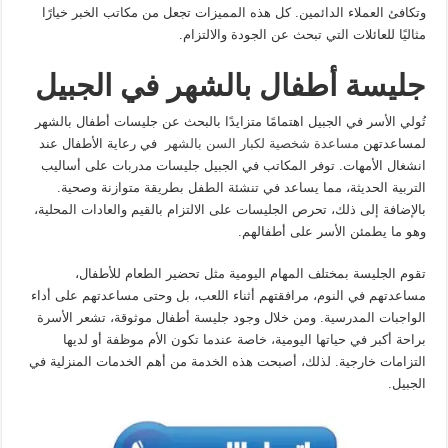
وتكافئ العملاء الدائمين. كل هذه المميزات تجعل من مكاتب الخبر خيارًا
مثاليًا للعائلات التي تبحث عن الجودة والالتزام.
جليسة أطفال بالشهر في الجبيل
تُولي الأسر في الجبيل اهتمامًا متزايدًا بالبحث عن جليسات أطفال بالشهر
لمساعدتهن
مساعدة شخصية لكبار السن بالشهر
في رعاية الأطفال عند
انشغال الأمهات. توفر المكاتب في الجبيل جليسات مدربات على أساليب
التربية الحديثة، مما يساعد في تنشئة الطفل بطريقة متوازنة وصحية.
بالإضافة إلى ذلك، تحرص الجليسات على الالتزام بالقيم والعادات المحلية،
وهو ما يطمئن الأسر على أطفالهم.
تقوم الجليسة بمختلف المهام اليومية مثل تحضير الطعام للأطفال،
مساعدتهم في النوم، مرافقتهم أثناء اللعب، بل وحتى مساعدتهم على أداء
الواجبات المدرسية. ومن خلال وجود جليسة أطفال موثوقة، تشعر الأسرة
براحة أكبر في حياتها اليومية، خاصة عندما تكون الأم موظفة أو لديها
التزامات خارجية. لذلك، أصبحت هذه الخدمة من أهم الخدمات المنزلية في
الجبيل.