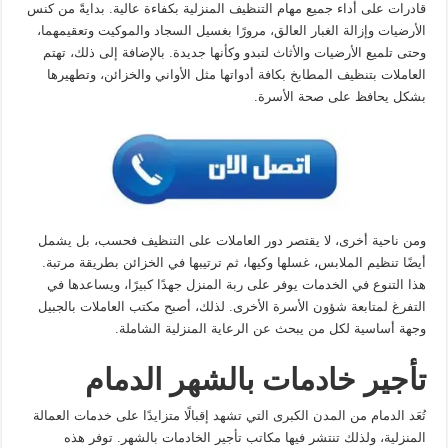
قادرات على أداء جميع مهام التنظيف المنزلية بكفاءة عالية. بدايةً من كنس
الأرضيات وإزالة الغبار العالق، مرورًا بغسيل السجاد والموكيت وتعقيمهما،
وحتى تلميع الأرضيات والأثاث لتبدو وكأنها جديدة. بالإضافة إلى ذلك، تهتم
العاملات بتنظيف المطابخ بكافة أدواتها مثل الأواني والخزائن، وتطهيرها
بشكل يحافظ على صحة الأسرة.
ومن ناحية أخرى، لا يقتصر دور العاملات على التنظيف فحسب، بل يشمل
أيضًا تنظيم الملابس، غسلها وكيها، ثم ترتيبها في الخزائن بطريقة مرتبة.
هذا التنوع في الخدمات يوفر على ربة المنزل جهدًا كبيرًا، ويساعدها في
التفرغ لمتابعة شؤون الأسرة الأخرى. لذلك، أصبح مكتب العاملات بالجبيل
وجهة أساسية لكل من يبحث عن الرعاية المنزلية الشاملة.
تأجير خادمات بالشهر الدمام
تُعَد الدمام من المدن الكبرى التي تشهد إقبالًا متزايدًا على خدمات العمالة
المنزلية، ولذلك تنتشر فيها مكاتب تأجير الخادمات بالشهر. توفر هذه