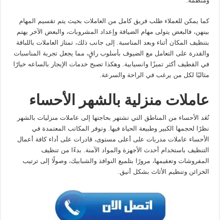
ومنظمة.
كما يمكن للعملاء طلب فريق كامل من العاملات بحيث يتم تقسيم المهام
بينهن، فالبعض يتولى مهام الضيافة وإعداد المشروبات، والبعض الآخر يهتم
بتنظيف المكان أثناء وبعد المناسبة. إلى جانب ذلك، تمتاز العاملات باللباقة
والقدرة على التعامل مع الضيوف بأسلوب راقٍ، مما يجعل تجربة المناسبات
في القطيف أكثر تميزًا وانسيابية. وهكذا تصبح خدمات الإيجار بالساعه خيارًا
مثاليًا لكل من يرغب في الراحة والسرعة.
عاملات منزلية بالشهر الأحساء
تُعَد الأحساء من المناطق التي تشتهر بحاجتها إلى عاملات منزليات بالشهر
نظرًا لحجمها الكبير وطبيعة الحياة فيها. وتوفر المكاتب المعتمدة في
الأحساء عاملات مدربات على أعلى مستوى، قادرات على أداء كافة أعمال
التنظيف باستخدام أحدث الأجهزة والمواد الآمنة. بدءًا من تنظيف
المفروشات وتعقيمها، مرورًا بتلميع النوافذ والشبابيك، وصولًا إلى ترتيب
الخزائن وتنظيم الأثاث بشكل أنيق.