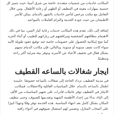
المكاتب خادمات من جنسيات متعددة، خاصة من شرق آسيا، حيث تتميز كل
جنسية بمهارات معينة في التنظيف أو الطهي أو رعاية الأطفال. ومن خلال
التعامل مع مكتب مرخص لتأجير خادمات بالشهر بالدمام، يمكن للأسر
الاطمئنان من حيث جودة الخدمة والتزام العاملات بالمواعيد.
إضافة إلى ذلك، تقدم هذه المكاتب خدمات رعاية كبار السن، بما في ذلك
الاهتمام بنظافتهم الشخصية ومرافقتهم في زياراتهم للطبيب أو أثناء التنزه.
كما تتيح إمكانية الحصول على خصومات خاصة عند توقيع عقود طويلة الأمد
سواء كانت نصف سنوية أو سنوية. وبالتالي، فإن مكاتب الدمام تسهم
بشكل فعال في تخفيف الأعباء عن الأسرة، وتوفر بيئة منزلية أكثر راحة
وتنظيمًا.
ايجار شغالات بالساعه القطيف
في مدينة القطيف، تزداد الحاجة إلى شغالات بالساعه خصوصًا
جليسة
اطفال بالساعه بالدمام
خلال المناسبات العائلية والاحتفالات. فمكاتب
الايجار في القطيف توفر عاملات قادرات على تجهيز المناسبات من الألف
إلى الياء، بدءًا من إعداد الأطعمة الشهية وتقديمها للضيوف، وحتى تنظيف
المكان بشكل كامل بعد انتهاء المناسبة. هذه الخدمة توفر وقتًا وجهدًا كبيرًا
على أصحاب المنازل، وتضمن لهم استقبال ضيوفهم في أجواء راقية