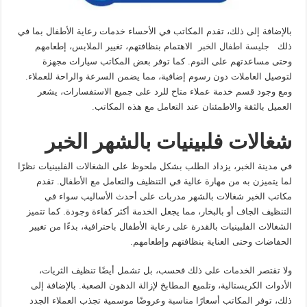
بالإضافة إلى ذلك، تقدم المكاتب في الأحساء خدمات رعاية الأطفال بما في
ذلك
جليسة اطفال الخبر
الاهتمام بنظافتهم، تغيير الملابس، إطعامهم
وحتى مساعدتهم على النوم. كما توفر بعض المكاتب سيارات مجهزة
لتوصيل العاملات دون رسوم إضافية، مما يضمن السرعة والراحة للعملاء.
ومع وجود قسم خدمة عملاء متاح للرد على جميع الاستفسارات، يشعر
العميل بالثقة والاطمئنان عند التعامل مع هذه المكاتب.
شغالات فلبينيات بالشهر الخبر
في مدينة الخبر، يزداد الطلب بشكل ملحوظ على الشغالات الفلبينيات نظرًا
لما يتميزن به من مهارة عالية في التنظيف والتعامل مع الأطفال. تقدم
مكاتب الخبر شغالات بالشهر مدربات على أحدث الأساليب سواء في
التنظيف الجاف أو بالبخار، مما يجعل الخدمة أكثر كفاءة وجودة. كما تتميز
الشغالات الفلبينيات بالقدرة على رعاية الأطفال باحترافية، بدءًا من تغيير
الحفاضات وحتى العناية بنظافتهم وإطعامهم.
ولا تقتصر الخدمات على ذلك فحسب، بل تشمل أيضًا تنظيف الثريات،
الأدوات الكريستالية، وتلميع المطابخ لإزالة الدهون الصعبة. بالإضافة إلى
ذلك، توفر المكاتب أسعارًا مناسبة وعروضًا موسمية تجذب العملاء الجدد