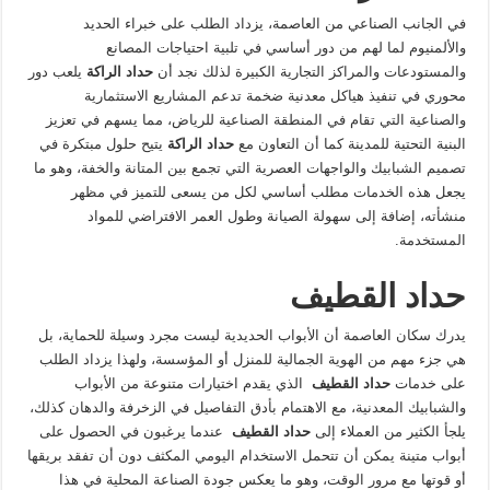
في الجانب الصناعي من العاصمة، يزداد الطلب على خبراء الحديد
والألمنيوم لما لهم من دور أساسي في تلبية احتياجات المصانع
والمستودعات والمراكز التجارية الكبيرة لذلك نجد أن
حداد الراكة
يلعب دور
محوري في تنفيذ هياكل معدنية ضخمة تدعم المشاريع الاستثمارية
والصناعية التي تقام في المنطقة الصناعية للرياض، مما يسهم في تعزيز
البنية التحتية للمدينة كما أن التعاون مع
حداد الراكة
يتيح حلول مبتكرة في
تصميم الشبابيك والواجهات العصرية التي تجمع بين المتانة والخفة، وهو ما
يجعل هذه الخدمات مطلب أساسي لكل من يسعى للتميز في مظهر
منشأته، إضافة إلى سهولة الصيانة وطول العمر الافتراضي للمواد
المستخدمة.
حداد القطيف
يدرك سكان العاصمة أن الأبواب الحديدية ليست مجرد وسيلة للحماية، بل
هي جزء مهم من الهوية الجمالية للمنزل أو المؤسسة، ولهذا يزداد الطلب
على خدمات
حداد القطيف
الذي يقدم اختيارات متنوعة من الأبواب
والشبابيك المعدنية، مع الاهتمام بأدق التفاصيل في الزخرفة والدهان كذلك،
يلجأ الكثير من العملاء إلى
حداد القطيف
عندما يرغبون في الحصول على
أبواب متينة يمكن أن تتحمل الاستخدام اليومي المكثف دون أن تفقد بريقها
أو قوتها مع مرور الوقت، وهو ما يعكس جودة الصناعة المحلية في هذا