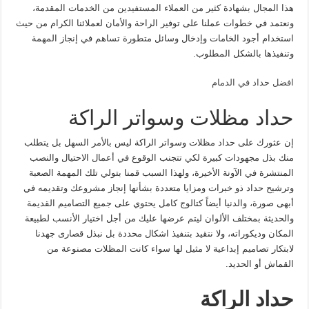
هذا المجال بشهادة كثير من العملاء المستفيدين من الخدمات المقدمة،
ونعتمد في خطوات عملنا على توفير الراحة والأمان لعملائنا الكرام من حيث
استخدام أجود الخامات وإدخال وسائل متطورة تساهم في إنجاز المهمة
وتنفيذها بالشكل المطلوب.
افضل حداد في الدمام
حداد مظلات وسواتر الراكة
إن عثورك على حداد مظلات وسواتر الراكة ليس بالأمر السهل بل يتطلب
منك بذل مجهودات كبيرة لكي تتجنب الوقوع في أعمال الاحتيال والنصب
المنتشرة في الآونة الأخيرة، ولهذا السبب قمنا بتولي تلك المهمة الصعبة
وترشيح حداد ذو خبرات ومزايا متعددة بشأنها إنجاز مشروعك وتقديمه في
أبهى صورة، والدنيا أيضاً كتالوج كامل يحتوي على جميع التصاميم القديمة
والحديثة بمختلف الألوان ليتم عرضها عليك من أجل اختيار الأنسب لطبيعة
المكان وديكوراته، ولا نتقيد بتنفيذ اشكال محددة بل نبذل قصارى جهدنا
لابتكار تصاميم إبداعية لا مثيل لها سواء كانت المظلات مصنوعة من
القماش أو الحديد.
حداد الراكة