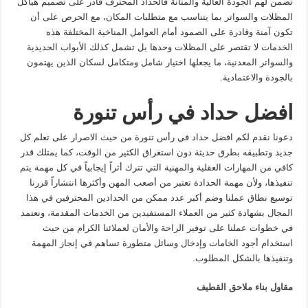
تضمن لهم الجودة العالية والمتانة فالحداد المحترف قادر على تصميم هياكل
المظلات والسواتر بما يتناسب مع متطلبات المكان، مع الحرص على أن
تكون آمنة وقادرة على الصمود أمام العوامل المناخية المختلفة هذه
الخدمات لا تقتصر على المظلات وحدها بل تشمل كذلك الأبواب الحديدية
والسواتر المعدنية، ما يجعلها اختيار شامل ومتكامل لسكان الذين يهتمون
بالجودة والاعتمادية.
افضل حداد في رأس تنورة
دعونا نقدم لكم افضل حداد في رأس تنورة من حيث الاصرار على تعلم كل
جديد وتطبيقه بطرق حديثة دون استغراق الكثير من الوقت، كما يمتلك قدر
كافي من المهارات العقلية والمهنية التي تترك أثراً إيجابياً في كل مهمة يتم
تنفيذها، ولأن مهمة الحدادة تعتبر من أصعب المهن وأكثرها انتشاراً قررنا
توسيع نطاق عملنا وضم أكبر عدد ممكن من الحدادين المحترفين في هذا
المجال بشهادة كثير من العملاء المستفيدين من الخدمات المقدمة، ونعتمد
في خطوات عملنا على توفير الراحة والأمان لعملائنا الكرام من حيث
استخدام أجود الخامات وإدخال وسائل متطورة تساهم في إنجاز المهمة
وتنفيذها بالشكل المطلوب.
مقاول بناء ملاحق القطيف