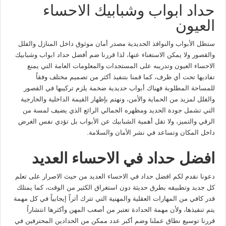
حداد ابواب وشبابيك الاحساء
العيون
ستظل الأبواب والنوافذ الحديدية مصدر أمان موثوق داخل المنازل والفلل
والقصور ولا يمكن الاستغناء عنها، لذا قررنا ضم أفضل حداد ابواب وشبابيك
الاحساء العيون وتدريبه على المستجدات والمعلومات العامة التي يمنع
تفاديها تحت أي ظرف، كما قمنا بتنفيذ أكثر من تصميم مختلف وفقاً
للمساحة المطلوبة فهناك أبواب حديدية ضخمة يلزم تركيبها في القصور
والفلل لمزيد من الحماية والأمن، ونهتم بإظهار القيمة الداخلية والخارجية
التي تشمل جودة الحديد ومظهره الجمالي الرائع الذي يضيف لمسة من
الرقي والتميز، ولا تقل أهمية الشبابيك عن الأبواب بل تؤدي نفس الغرض
داخل المكان وتساعد في نشر الأمان والسلامة.
افضل حداد في الاحساء العديد
دعونا نقدم لكم افضل حداد في الاحساء العديد من حيث الاصرار على تعلم
كل جديد وتطبيقه بطرق حديثة دون استغراق الكثير من الوقت، كما يمتلك
قدر كافي من المهارات العقلية والمهنية التي تترك أثراً إيجابياً في كل مهمة
يتم تنفيذها، ولأن مهمة الحدادة تعتبر من أصعب المهن وأكثرها انتشاراً
قررنا توسيع نطاق عملنا وضم أكبر عدد ممكن من الحدادين المحترفين في