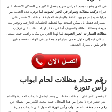
في الذي يشهد توسع عمراني سريع يفضل الكثير من السكان الاعتماد على
خبراء
تركيب مظلات وسواتر في الخبر الجنوبيه
لما توفره هذه الخدمة من
مزايا عديدة تجمع بين الأناقة والوظيفة العملية فالمظلات لا تقتصر على
السيارات فقط، بل يمكن استخدامها لتغطية الجلسات الخارجية وتوفير بيئة
مريحة ومظللة للعائلة والضيوف أما في ، فقد ازداد الطلب على
تركيب
مظلات السيارات الخبر الجنوبيه
لما لهذا الحي من مكانة راقية، حيث يسعى
السكان فيه إلى حلول تحمي سياراتهم وتعكس في الوقت نفسه مظهر
فاخر يليق بالمنازل الحديثة.
رقم حداد مظلات لحام ابواب
رأس تنورة
لا يقتصر الأمر على المظلات فقط، بل يمتد ليشمل خدمات الحدادة واللحام
التي تعتبر جزء لا يتجزأ من هذا المجال، حيث يبحث الكثير من العملاء عن
رقم حداد مظلات لحام ابواب رأس تنورة
للحصول على خدمات مميزة