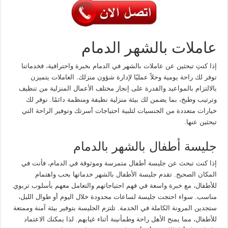
عاملات بالشهر الدمام
إذا كنتِ تبحثين عن عاملات بالشهر في الدمام بخبرة واحترافية، فخدماتنا
توفر لك راحة يومية وحلاً عمليًا لإدارة شؤون منزلك. العاملات يتميزن
بالالتزام بالمواعيد والقدرة على إنجاز مختلف الأعمال المنزلية من تنظيف
وترتيب وطبخ، بما يضمن لك بيئة منزلية نظيفة ومنظمة دائمًا. نوفر لك
خيارات متعددة من الجنسيات لتلبية احتياجات أسرتك وتوفير الراحة التي
تبحثين عنها.
جليسة أطفال بالشهر بالدمام
إذا كنت تبحث عن جليسة أطفال متمرسة وموثوقة في الدمام، فأنت في
المكان الصحيح. تقدم جليسة الأطفال بالشهر خدماتها بحب واهتمام
للأطفال، مع خبرة واسعة في فهم احتياجاتهم والتعامل معهم بأسلوب تربوي
مناسب. سواء احتجت جليسة لساعات محدودة خلال اليوم أو طوال الليل،
ستجدين المرونة الكاملة في الخدمة. تلتزم الجليسة بتوفير بيئة آمنة وممتعة
للأطفال، مما يمنح الأهل راحة وطمأنينة أثناء غيابهم. لذا يمكنك الاعتماد