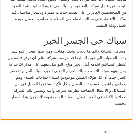
البحث عن عامل سباكه بالضاحية أو سباك حي طيبة الدمام، ستجد العديد
من المتخصصين القادرين على تقديم خدمات مميزة وبأسعار مناسبة، كما
يمكنك الاعتماد على سباك بالدمام حى السلام والعمامرة لضمان جودة
العمل ودقة التنفيذ.
سباك حى الجسر الخبر
مشاكل السباكة دائما ما تحدث بشكل مفاجئ ومن بينها انفجار المواسير
وتلف الحنفيات الى غير ذلك لهذا قد حرصت شركتنا على ان توفر قائمة من
أشطر السباكين لخدمه أهل الخبر متاح التواصل معهم على مدار 24 ساعة
ومن بينهم سباك الثقبة ، سباك الحزام الذهبى الخبر، سباك الحزام الاخضر
الخبر، حيث أن كل هؤلاء الفنيين موجودين لتلبية احتياجات العملاء وهم
يعملون جاهدين لكسب ثقة العميل وبكل تأكيد يساعدوا العميل في حل
المشاكل و الأعطال المفاجئه بطريقه سريعه وأمنة وتضمن تلك الشركة
لعملائها الكرام في الخبر أعمال الصيانة المقدمة وكذلك يكون هذا بأسعار
مخفضة.