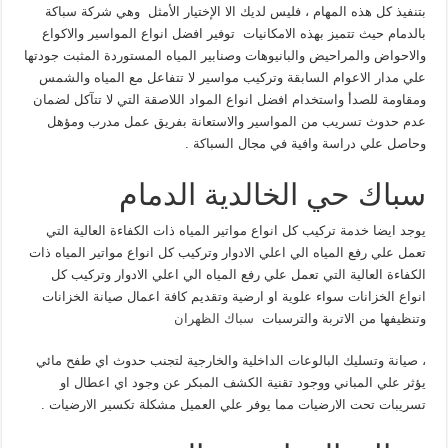
بتنفيذ كل هذه المهام ، فليس لديك الا الإختيار الأمثل وهي شركة سباكة
بالدمام حيث تتميز بهذه الامكانيات توفير افضل انواع المواسير والاكواع
والاحواض والمراحيض والبانيوهات وصنابير المياه المستوردة المثبت جودتها
علي مدار الاعوام السابقة وتركيب مواسير لا تتفاعل مع المياه والشمس
ومقاومة للصدأ واستخدام افضل انواع المواد اللاصقة التي لا تتآكل لضمان
عدم حدوث تسريب من المواسير والاستعانة بفريق عمل مدرب ومؤهل
وحاصل علي دراسة وافية في مجال السباكة .
سباك حي الخالدية الدمام
يوجد ايضا خدمة تركيب كل انواع مواتير المياه ذات الكفاءة العالية التي
تعمل علي رفع المياه الي اعلي الادوار وتركيب كل انواع مواتير المياه ذات
الكفاءة العالية التي تعمل علي رفع المياه الي اعلي الادوار وتركيب كل
انواع الخزانات سواء علوية او ارضية وتقديم كافة اعمال صيانة الخزانات
وتنظيفها من الاتربة والترسبات
سباك الظهران
، صيانة وتسليك البالوعات الداخلية والخارجية لتجنب حدوث اي طفح مائي
يؤثر علي المباني ووجود تقنية الكشف المبكر عن وجود اي اعطال او
تسريبات تحت الارضيات مما يوفر علي العميل مشكلة تكسير الارضيات .