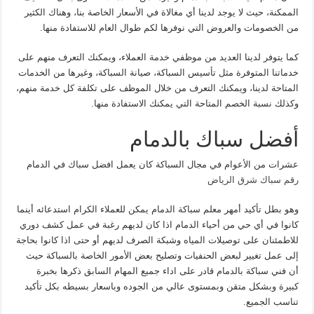
الممكنة، حيث لا يوجد لدينا أي مغالاة في الأسعار الخاصة بنا، وهناك الكثير
من الخصومات والعروض التي نوفرها لكم طوال العام للاستفادة منها.
كما يتوفر لدينا العديد من موظفي خدمة العملاء، ويمكنك التعرف منهم على
خدماتنا المتوفرة مثل تأسيس السباكة، صيانة السباكة، وغيرها من الخدمات
المتاحة لدينا، ويمكنك التعرف من خلال الموظف على تكلفة كل خدمة منهم،
وكذلك نسبة الخصم المتاحة التي يمكنك الاستفادة منها.
أفضل سباك بالدمام
عشرات من الأعوام في مجال السباكة كان يعمل افضل سباك في الدمام
رقم سباك شرق الرياض
وهو بطل تأكيد أمهر معلم سباكة الدمام يمكن للعملاء الكرام استدعائه أينما
كانوا في أي حي من أحياء الدمام اذا كان لديهم رغبة في عمل كشف دوري
للاطمئنان على توصيلات المياه وشبكة الصرف لديهم أو حتى اذا كانوا بحاجة
إلى عمل تغيير لبعض الحنفيات وتصليح بعض الأمور الخاصة بالسباكة حيث
أن فني سباكة بالدمام قادر على اداء جميع المهام السابق ذكرها بخبرة
كبيرة وبشكل متقن وبمستوى عالي من الجوده وباسعار بسيطه بكل تأكيد
تناسب الجميع.