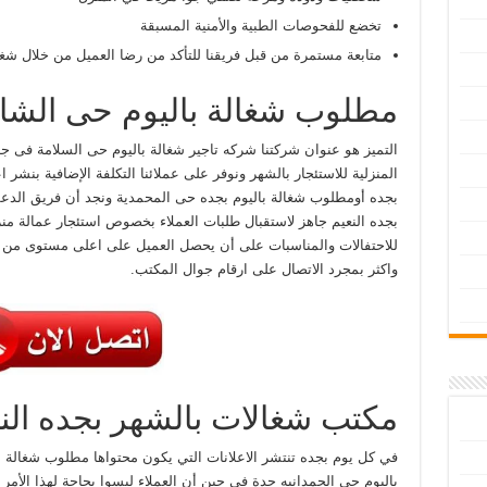
تخضع للفحوصات الطبية والأمنية المسبقة
متابعة مستمرة من قبل فريقنا للتأكد من رضا العميل من خلال شغ
مطلوب شغالة باليوم حى الشا
التميز هو عنوان شركتنا شركه تاجير شغالة باليوم حى السلامة فى جده
المنزلية للاستئجار بالشهر ونوفر على عملائنا التكلفة الإضافية بنشر
بجده أومطلوب شغالة باليوم بجده حى المحمدية ونجد أن فريق الدع
بجده النعيم جاهز لاستقبال طلبات العملاء بخصوص استئجار عمالة منزلي
للاحتفالات والمناسبات على أن يحصل العميل على اعلى مستوى من ال
واكثر بمجرد الاتصال على ارقام جوال المكتب.
مكتب شغالات بالشهر بجده الن
في كل يوم بجده تنتشر الاعلانات التي يكون محتواها مطلوب شغالة 
باليوم حى الحمدانيه جدة في حين أن العملاء ليسوا بحاجة لهذا الأمر