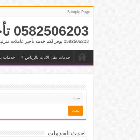
Sample Page
0582506203 تأجير عمالة منزلية بالشهر بالرياض وجده
0582506203 نوفر لكم خدمه تأجير عاملات منزلية بالشهر بالرياض وجده
خدمات نقل الاثاث بالرياض
خدمات نق
احدث الخدمات