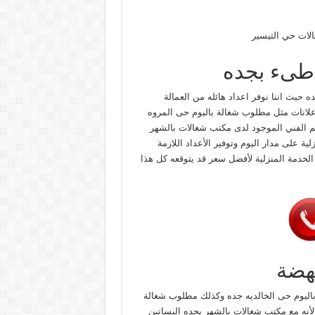
الات حي التيسير
طىء بجده
 حيث اننا نوفر اعداد هائله من العمالة
 اعلانات مثل مطلوب شغالة باليوم حى المروه
م الفني الموجود لدى مكتب شغالات بالشهر
ة على مدار اليوم وتوفير الأعداد اللازمة
خدمة المنزلية لأفضل سعر قد يتوقعه كل هذا
هضة
باليوم حى الخالديه جده وكذلك مطلوب شغالة
 لأنه مع مكتب شغالات بالشهر بجده البساتين