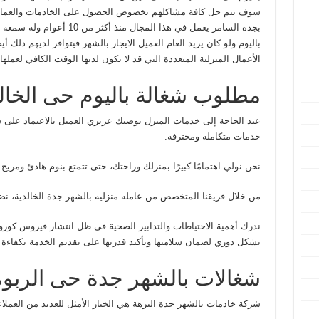
سوف يتم حل كافة مشاكلهم بخصوص الحصول على الخادمات والعمالة
بجده السامر يعمل في هذا المجال 
باليوم ولو كان يريد العام العميل الايجار بالشهر فيتوافر لديهم ذلك أ
الأعمال المنزلية المتعددة التي قد لا تكون لديها الوقت الكافي لعملها.
مطلوب شغالة باليوم حى الخال
عند الحاجة إلى خدمات المنزل نوصيك عزيزي العميل بالاعتماد على ش
خدمات متكاملة ومحترفة.
نحن نولي اهتمامًا كبيرًا بمنزلك وراحتك، حتى تتمتع بنوم هادئ ومريح.
من خلال فريقنا المتخصص من عامله منزليه بالشهر جدة الخالدية، نض
ندرك أهمية الاحتياطات والتدابير الصحية في ظل انتشار فيروس كورو
بشكل دوري لضمان سلامتها وتأكيد قدرتها على تقديم الخدمة بكفاءة 
شغالات بالشهر جدة حى الربوة
شركة خادمات بالشهر جدة النزهة هي الخيار الأمثل للعديد من العملاء 