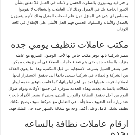
واحترافية ويتميزون بالسلوك الحسن والامانة في العمل فلا تقلق بشأن
الامور الخاصة بك في المنزل وذلك لأن العاملات والشغالات لا يقوموا
بمساس اي شئ في المنزل دون علم اصحاب المنزل وذلك لأنهم يتميزون
بالصدق والأمانة والسلوك الحسن فهم الحل الأمثل على الإطلاق في كافة
الاوقات
مكتب عاملات تنظيف يومي جده
تتميز شركتنا بانها توفر مكتب خاص بها لأجل الوصول السريع مع عامله
منزليه بالساعه جده حتى يتم قضاء حاجات العملاء في أسرع وقت ممكن،
حتى يشعر العميل بسرعة الاستجابة من قبل المكتب، وهذا ما يقوي العلاقة
بين الشركة والعملاء، في شركتنا تسعى دائما الى تحقيق الاستقرار لديها
لعملائها، فرحه عميلها تعد من اهم اولوياتها، كما قامت بتوفير خدمة ايجار
شغالات بالساعه بجده، وهذه الخدمه متوفره في جميع الأوقات ودوام طوال
اليوم من أجل تحقيق النظافة والتوازن البيئي، وحتى لا يشعر الأفراد بالحرج
عند زيارة أحد الضيوف مفاجأة ، في التعامل مع شركتنا سوف يصبح مكانك
نظيف بشكل كامل وعلى أكمل وجه مع شغالة بالشهر جده حى الملك فهد.
ارقام عاملات نظافة بالساعه
بجده