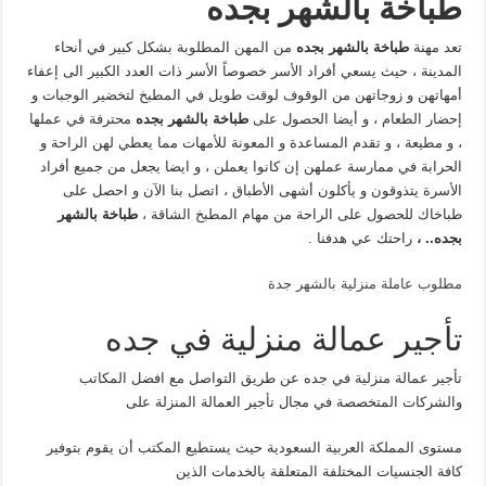
طباخة بالشهر بجده
تعد مهنة
طباخة بالشهر بجده
من المهن المطلوبة بشكل كبير في أنحاء
المدينة ، حيث يسعي أفراد الأسر خصوصاً الأسر ذات العدد الكبير الى إعفاء
أمهاتهن و زوجاتهن من الوقوف لوقت طويل في المطبخ لتخضير الوجبات و
إحضار الطعام ، و أيضا الحصول على
طباخة بالشهر بجده
محترفة في عملها
، و مطيعة ، و تقدم المساعدة و المعونة للأمهات مما يعطي لهن الراحة و
الحرابة في ممارسة عملهن إن كانوا يعملن ، و ايضا يجعل من جميع أفراد
الأسرة يتذوقون و يأكلون أشهى الأطباق ، اتصل بنا الآن و احصل على
طباخاك للحصول على الراحة من مهام المطبخ الشاقة ،
طباخة بالشهر
بجده.. ،
راحتك عي هدفنا .
مطلوب عاملة منزلية بالشهر جدة
تأجير عمالة منزلية في جده
تأجير عمالة منزلية في جده عن طريق التواصل مع افضل المكاتب
والشركات المتخصصة في مجال تأجير العمالة المنزلة على
مستوى المملكة العربية السعودية حيث يستطيع المكتب أن يقوم بتوفير
كافة الجنسيات المختلفة المتعلقة بالخدمات الذين