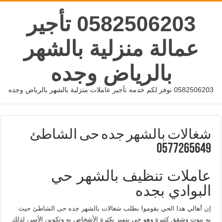
0582506203 تأجير
عمالة منزلية بالشهر
بالرياض وجده
0582506203 نوفر لكم خدمه تأجير عاملات منزلية بالشهر بالرياض وجده
شغالات بالشهر جده حى الشاطئ
0577265649
عاملات تنظيف بالشهر حي
البوادي بجده
إن أهالي هذا الحي يقوموا بطلب شغالات بالشهر جده حى الشاطئ حيث
به بيوت وشقق كثيرة وهو حي يتميز بكثرة الأشخاص به وتكوين الأسر، لذلك