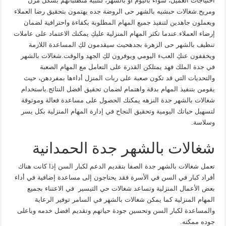
احتياجات العميل، سواءً باليوم أو بالشهر، لتلبية متطلباتهم بشكل مرن
ومريح.شغالات حبشيه بالشهر حى الروضة جده يهتمون بتحقيق رضا العملاء
ويعملون جاهدين لتنفيذ جميع المهام المطلوبة بكفاءة واحترافية لضمان
إرضاء العملاء.عندما تكثر المهام المنزلية عليكِ يمكنك الاعتماد على عاملات
تنظيف بالشهر حى الزهرة بجدهحيث سيقدمون لكِ المساعدة اللازمة
ويخففون عنكِ العبء اليومي ويوفرون لكِ الجهد والوقت.شغالات بالشهر
في جدة الملك فهد يمتلكن القدرة على التعامل مع المهام الصعبة
والتحديات التي قد تكون صعبة على ربات المنزل أداءها بمفردهن، حيث
يقومن بتنفيذ المهام بدقة واهتمام لضمان تحقيق أفضل النتائج.باستخدام
شغالات بالشهر جدة النزهه يمكنك الحصول على مساعدة فعالة وموثوقة
لتسهيل حياتك اليومية وتحقيق النجاح في إدارة المهام المنزلية بكل يسر
وسلاسة.
شغالات بالشهر جدة الحمدانية
تعمل شغالات بالشهر جدة الصفا بتقديم الدعم لكبار السن إذا كانت هناك
أفراد كبار في السن في الأسرة فقد يحتاجون إلى مساعدة إضافية في أداء
بعض الأعمال المنزلية وتساعد شغالات حي التيسير في الاعتناء بجميع
المهام المنزلية كما يمكن شغالات بالشهر في السامر توفير الرعاية
والمساعدة لكبار السن وتحسين جودة حياتهم وتقديم افضل خدمه وباعلى
جوده ممكنه.