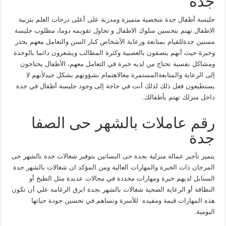
جده
جليسة أطفال جدة شخصية متميزة ومدربة على أعلى درجات العلم بتربية
الاطفال تهتم بتحسين سلوك الاطفال و تحاول تقويمه دوما، مطلوب جليسة
مسنين جدةللقيام بمتابعة ورعاية الأشخاص كبار السن والتعامل معهم بحذر
وخبرة حيث أنهم يتصفون بالعصبية وكثرة المطالب ويشعرون دائما بالوحدة
ومشاكل نفسية تحتاج من لديه خبرة في التعامل معهم، الأطفال يحتاجون
إلى الرعاية والمتابعةالمستمرة معالاهتمام بشؤونهم بشكل جيدلأنهم لا
يستطيعون فعل ذلك لذلك أنت في حاجة إلى وجود جليسة أطفال في جدة
داخل منزلك تهتم بأطفالك.
رقم عاملات بالشهر حى الصفا
جدة
يتميز تأجير عمالة منزلية بجدة حى البساتين بتوفير شغالات جدة بالشهر حى
المرجان ذات الخبرة والمهارات العالية ومن المؤكد ان شغالات بالشهر جدة
السنابل لديهم خبرة ومهارات محددة في مجالات عديدة مثل الطبخ أو
النظافة أو الرعاية الصحية شغالات بالشهر بجدة ابرق الرغامه علي أن تكون
هذه المهارات قيمة ومفيده للأسرة وتساهم في تحسين جودة حياتها
اليومية.