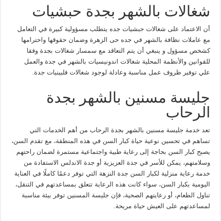
شغالات بالشهر بجدة حبشيات
أن الاعتماد على شغالات حبشيات جده يتطلب مسؤولية كبيرة في التعامل
مع عاملات نظافة بالشهر في جده حى الزهرة وضمان حقوقها واحترامها
كشخص مسؤول و ينبغي أن يتم التعاقد مع سمسار شغالات بجدة وفقا
للقوانين والأنظمة المحلية شغالات اندونيسيات بالشهر في جدة والعمل
علي توفير ظروف عمل مناسبة وعادلة لوجود شغالات فلبينيات جدة.
جليسة مسنين بالشهر بجدة
الرحاب
تعد خدمة جليسة مسنين بالشهر بجدة الرحاب من أهم الخدمات التي
تساهم في تحسين نوعية حياة كبار السن في هذه المنطقة، مع تقدم السن،
يصبح كبار السن بحاجة إلى رعاية طبية واجتماعية مستمرة لضمان راحتهم
وسلامتهم، يمكن للأسر في جدة العزيزية أو جدة الاندلس الاستفادة من
خدمة رعاية منزلية لكبار السن جدة النزهة التي توفر دعمًا كاملًا في العناية
اليومية بكبار السن، سواء كانت هذه الرعاية تتعلق بمساعدتهم في التنقل،
تناول الطعام، أو رعايتهم الصحية، فإن جليسة المسنين توفر بيئة مناسبة
لمساعدتهم على العيش حياة مريحة.