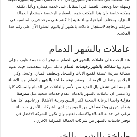
وسهله جدا ويحصل للعميل في المقابل على خدمه ممتازه وبأقل تكلفه
ممكنه خاصة وأن هذا المكتب يتميز باسعاره الرخيصة لاستئجار العمالة
المنزلية بمختلف أنواعها، وبناء عليه إذا كنتم على موعد قريب لمناسبة في
منزلكم وبحاجة لاستئجار عاملات بالشهر أو باليوم اتصلوا الآن على رقم هذا
المكتب.
عاملات بالشهر الدمام
عند البحث علي
عاملات بالشهر في الدمام
سنوفر لك خدمة تنظيف منزلي
تقوم بها
شغالات
بالشهر رخيصات الدمام
عاملة منزلية متخصصة حيث تقوم
بنظافة منزلية عميقة لقطع الاثاث والسجاد وتنظيف المنازل وغسل وكي
الملابس وتنظيف الارضيات ويعتبر توفير
طباخة بالشهر بالدمام
من الاشياء
المهمة التي تشغل بال العديد من الأسر والعائلات في الدمام والمملكة كلها
ولا ننسي ان عاملات بالشهر بالدمام تقدم خدمات صحية مثل
ممرضة
منزلية
وايضا الرعاية الصحية لكبار السن وتربية الأطفال ورعايتهم كل هذا
بنظام شهري وبتكلفة أقل من الموجودة لدي الشركات الأخري حيث اننا
نرغب في خدمة العملاء واكتساب ثقتهم وان نكون الشركة الافضل في
توفير خادمات بالشهر بين شركات العمالة المنزلية الاخري .
طباخة بالشهر بالخبر