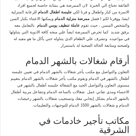
الفائقة تحتاج الي الخبرة لان الممرضة هي بمثابة حاضنة لجميع افراد
الاسرة من كبار واطفال و فرنا لكي
جليسة اطفال
الدمام
للرعاية المنزلية
ايضا، ووفرنا لكم ا فضل
ممرضة منزلية الدمام
ويمكنها الاعتناء بكبار السن
والشخص المسن ، حيث تقوم
عاملة تنظيف يومي الدمام
بالتعامل معه
برفق شديد كما تحرص الممرضة ايضاً علي منحه كافة الادوية التي يتناولها
في مواعيده وتشرف علي الطعام الذي يتناوله حتي يأكل ما هو مفيد له
ولصحته ومتابعة الحالة الصحية له باستمرار .
أرقام شغالات بالشهر الدمام
التعاون والتواصل مع مكتب يأجر شغالات بالشهر الدمام في تعيين جليسه
أطفال بالشهر في الدمام ويقوم مكتب يأجر شغالات بالشهر الدمام بتقييم
مستوى التعاون والتواصل الجيد مع الشغالة جليسه أطفال بالشهر في
الاحساء ومدي تفاني عمل شغالات بالساعه الدمام وتتفاعل مربية أطفال
بالشهر الدمام بشكل إيجابي معك وتستجيب شغالات بالشهر رخيصات
الدمام و شغالات بالشهر 1500 الدمام للتوجيهات والتعليمات.
مكاتب تأجير خادمات في
الشرقية