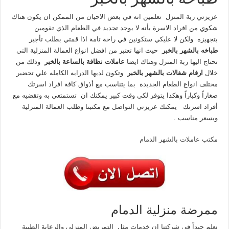
عزيزتي ربة المنزل تعلمين انه في بعض الاحيان من الممكن ان يكون هناك
شكوي من افراد الاسرة بأنه لا يوجد تجديد في الطعام الذي تقومين
بتجهيزه ولكن لا عليكي ستكونين في راحة تامة اذا قمتي بطلب تأجير
طباخه بالشهر بالخبر
حيث انها تعتبر من افضل انواع العمالة المنزلية التي
تحتاج اليها ربة المنزل وهناك ايضا
عاملات نظافة بالساعة بالخبر
وذلك من
خلال
ارقام
شغالات بالشهر بالخبر
وتكون لديها الدرايه الكامله علي تحضير
مختلف انواع الطعام الجديدة بما يتناسب مع أذواق كافة افراد اسرتك
صغاراً وكباراً وهكذا يتوفر لكي وقت كبير يمكنك ان تستمتعي به وتقضيه مع
أفراد اسرتك يمكنك عزيزتي التواصل مع مكتبنا وطلب العمالة المنزلية
وبسعر مناسب .
مكتب عاملات بالشهر الدمام
ممرضة منزلية الدمام
نعلم جيداً في شركتنا ان خدمات مثل التمريض المنزلي والرعاية الطبية