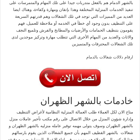
بالشهر الدمام هم بالفعل متدربات جيدا على تلك المهام والمتمرسات على
تنفيذ الخدمات المنزلية المختلفة وهذا بإتقان ومهارة وكفاءة، وهناك ايضا
العديد من المميزات التي توجد في تلك الشغالات وهم قدرتهم السريعة
على التنظيف بدون وجود أي خطأ في الخدمه أو ملاحظة للعميل، فهم
يقومون بتنظيف الحمامات والأرضيات والمطابخ والفرش وتلميع النجف
والاثاث والعديد من المهام الأخرى التي تتطلب مهارة وتركيز موجدين لدى
تلك الشغالات المحترفات والمتميزين
ارقام دلالات شغالات بالدمام
خادمات بالشهر الظهران
متاح الان لكل العملاء طلب العمالة المنزلية النظامية لأغراض التنظيف
وإدارة شؤون المنزل من خلال الاتصال على رقم مكتب تأجير عاملات منزل
بالشهر الظهران وسوف يتولى مهمه توفير عامله منزليه بالشهر الظهران و
شغالات بالشهر القطيف المهم بأن جميع الشغالات الذين يقوم بارسالهم
هذا المكتب الى العملاء هم متميزين في اداء الاعمال المنزلية بصوره دقيقه