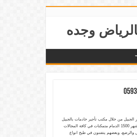
 الجبيل من خلال مكتب تأجير خادمات بالجبيل
بالساعة، وستنال خدماتنا على رضاكم لما يتوافر لدينا من شغالات بالشهر 1500 الدمام متمكنات في كافة المجالات
ل والرضع، وبعضهم يتفننون في طبخ انواع