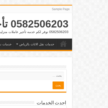
Sample Page
0582506203 تأجير عمالة منزلية بالشهر بالرياض وجده
0582506203 نوفر لكم خدمه تأجير عاملات منزلية بالشهر بالرياض وجده
خدمات نقل الاثاث بالرياض
خدمات نق
احدث الخدمات