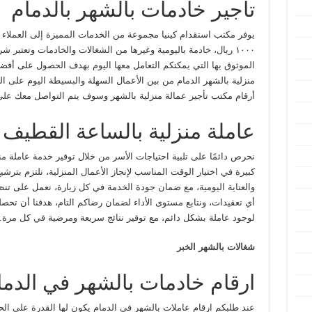
تأجير خادمات بالشهر بالدمام
يوفر مكتب استقدام كينيا مجموعة من الخدمات المميزة إلى العملاء
١٠٠٠ ريال، خادمة باليومية وغيرها من الشغالات والخادمات وتعتبر 
الموثوق بها التي يمكنكم التعامل معها اليوم بهدف الحصول على أفض
منزلية بالشهر الدمام من بين الأعمال السهلة والبسيطة اليوم على ا
أرقام مكتب تأجير عمالة منزلية بالشهر وسوف يتم التواصل معك على ا
عاملة منزلية بالساعة القطيف
نحرص دائمًا على تلبية احتياجات الأسر من خلال توفير خدمة عاملة م
كبيرة في اختيار الوقت المناسب لإنجاز الأعمال المنزلية، نلتزم بترش
والعناية اليومية، مع ضمان جودة الخدمة في كل زيارة، نعمل على تن
أي تعقيدات، ونتابع مستوى الأداء لضمان رضاكم التام، هدفنا أن تحص
لوجود عاملة بشكل دائم، مع توفير نتائج سريعة ومرضية في كل مرة.
شغالات بالشهر الخبر
ارقام خادمات بالشهر في الدما
عند طلبكم ارقام عاملات بالشهر في الدمام يكون لها القدرة على الح