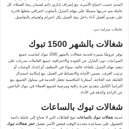
المدى حسب احتياج الأسرة، مع إشراف إداري دائم لضمان رضا العملاء، كل
عاملة يتم تدريبها مسبقًا على مهام المنزل بأسلوب احترافي يجعلها قادرة
على تقديم أفضل أداء داخل بيئة العمل بكل احترام واهتمام بالتفاصيل.
عاملات منزلية دبى
شغالات بالشهر 1500 تبوك
نوفر عروضًا مميزة لخدمة شغالات بالشهر 1500 تبوك لتناسب جميع
الميزانيات دون التنازل عن الجودة والاحترافية، جميع العاملات مدربات على
تنفيذ مهام المنزل بكفاءة عالية، سواء في التنظيف أو إعداد الوجبات أو
ترتيب الغرف، نضمن الأمانة والانضباط في العمل، مع إمكانية استبدال
العاملة عند الحاجة، أسعارنا التنافسية تجعل الخدمة في متناول الجميع، مع
التزامنا الكامل بتقديم تجربة راقية ومرضية لجميع العملاء في تبوك الباحثين
عن الراحة والدقة في الأداء.
شغالات تبوك بالساعات
خدمة
شغالات تبوك بالساعات
تتيح للعائلات التي لا تحتاج إلى عاملة دائمة
الحصول على مساعدة محددة الوقت فبعض الأسر تفضل
حجز شغالات تبوك