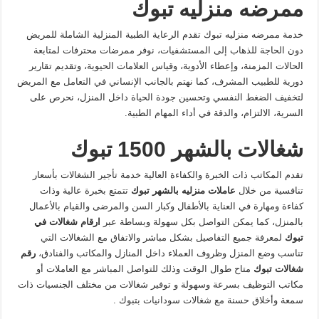
ممرضه منزليه تبوك
خدمة ممرضه منزليه تبوك تقدم الرعاية الطبية المنزلية الشاملة للمريض
دون الحاجة للذهاب إلى المستشفيات، نوفر ممرضات محترفات لمتابعة
الحالات المزمنة، وإعطاء الأدوية، وقياس العلامات الحيوية، وتقديم تقارير
دورية للطبيب المشرف، كما نهتم بالجانب الإنساني في التعامل مع المريض
لتخفيف الضغط النفسي وتحسين جودة الحياة داخل المنزل، نحرص على
السرية، الالتزام، والدقة في أداء المهام الطبية.
شغالات
بالشهر
1500
تبوك
تقدم المكاتب ذات الخبرة والكفاءة العالية خدمة تأجير الشغالات بأسعار
تنافسية من خلال
عاملات
منزليه
بالشهر
تبوك
تتمتع بخبرة عالية وذات
كفاءة ومهارة في العناية بالأطفال وكبار السن والمرضى والقيام بالأعمال
بالمنزل، كما يمكن التواصل بكل سهولة وبساطة عبر
ارقام
شغالات
في
تبوك
لمعرفة جميع التفاصيل بشكل مباشر والاتفاق مع الشغالات التي
تناسب وضع المنزل وظروف العملاء داخل المنازل والمكاتب والفنادق،
رقم
شغالات
تبوك
متاح طوال الوقت وذلك للتواصل المباشر مع العاملات أو
مكاتب التوظيف بسرعة وسهولة و توفير شغالات من مختلف الجنسيات ذات
سمعة وأخلاق حسنة مع شغالات سودانيات بتبوك .