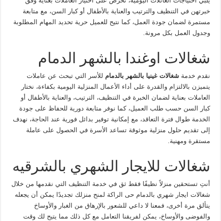
يلبي احتياجات العائلات اليومية، نحرص على اختيار العاملات بعناية وفق
خبرتهن في التنظيف والترتيب والعناية بالأطفال أو كبار السن، مع متابعة
مستمرة لضمان جودة العمل، كما نتيح للعميل حرية تحديد المهام المطلوبة
وجدول العمل بكل مرونة.
شغالات اوغندا بالشهر الدمام
نقدم خدمة
شغالات غينيا بالشهر بالدمام
للأسر التي تبحث عن عاملات
يتميزن بالالتزام والقدرة على أداء الأعمال المنزلية اليومية بكفاءة، نختار
العاملات بعناية لضمان الخبرة في التنظيف، الترتيب، والعناية بالأطفال أو
كبار السن حسب طلب العميل، كما نوفر متابعة دورية للحفاظ على جودة
الخدمة طوال فترة التعاقد، مع إمكانية توفير بدائل فورية عند الحاجة، نهدف
إلى تقديم حلول منزلية موثوقة تساعد الأسرة في الحصول على عاملة
مستقرة ومهنية.
شغالات للايجار الشهري بالشرقيه
أنتِ تستحقين منزلاً نظيفًا فقط ثق في خدمة التنظيف التي نقدمها من خلال
شغالات ايجار شهري بالدمام حى الراكة لمنح منزلك تجديدًا يمكن أن يجعله
يتألق مرة أخرى، فمعنا لا داعي للشعور بالإرهاق من الغبار والأوساخ
والفوضى والأوساخ، يمكن لفريقنا التعامل مع كل ذلك مما يتيح لك وقت