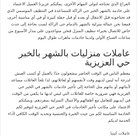
الفراغ الذي تحتاجه لتولي المهام الأخرى، يمكنكم عزيزنا العميل الاعتماد
على خادمه بالشهر الخبر حى الراكة للمساعدة في التنظيف الموسمي الذي
قد تحتاجونه قبل الانتقال أو بعده أو قبل حفلة كبيرة أو في أي مناسبة أخرى،
فمعنا نحن عمالة منزلية بالشهر بالدمام حى الراكة لست بحاجة إلى حدث
خاص للاتصال بخبراء تنظيف المنزل فنحن متواجدون على مدار الأسبوع من
ساعات الصباح الأولى ولدينا خادمات ماهرات طوال اليوم.
عاملات منزليات بالشهر بالخبر
حي العزيزية
معظم الناس في الوقت الحاضر مشغولون جدًا بالعمل أو كسب العيش
لدرجة أنه ليس لديهم وقت لأنفسهم أو لعائلاتهم، لذا تلجأ العائلات مساعد
لأبنائهم أو بناتهم مثل الحاجة إلى تأجير خادمات بالشهر في الخبر حي
العزيزية فهي ضرورية خاصة للعائلات التي ليس لديها ما يكفي من الوقت
في أيديهم للتعامل مع أطفالهم والأعمال المنزلية بمفردهم، ويمكنكم
الاعتماد على مكاتب تأجير الخادمات في الخبر حي العزيزية لتوفير لكم
الخادمة المناسبة لكم من حيث الخبرة والجنسية وتحديد الوقت الكافي لأداء
الخدمة لديكم.
عاملات كينيا