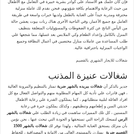
فإن كان حلمك هو الاستناد على كوادر بشرية خبيرة في التعامل مع الأطفال
من حيث الرعاية والاهتمام بكافة شؤونهم، فنحن نقدم لك عاملة منزلية
محترفة ومدربة جيداً على العناية بالطفل ولديها خبرات واسعة في طريقة
العامل مع جميع الأعمار، وفي الناحية الأخرى هناك ربات بيوت يعشن حالة
من اليأس الناتج عن كثرة الضغوطات والمسؤوليات المتعلقة بتنظيف
المنزل بالكامل وإعداد الطعام وكي الملابس بعد غسلها، مما شجعها علي
طلب المساعدة من عاملات منازل مختصين في أعمال النظافة وجميع
الواجبات المنزلية باحترافية عالية.
شغالات للايجار الشهري بالقصيم
شغالات عنيزة المذنب
جدير بالذكر أن
شغالات ببريده بالشهر ضرية
تمتاز بالتنظيم والمرونة العالية
، فهن قادرات علي تأدية كل المهام المطلوبة منهم والتواصل الفعال مع كل
افراد العائلة لتلبية متطلباتهم ، كما يمتلكون القدرة علي رعاية الاطفال
حديثي السن و إطعامهم وتنظيفهم ، وكذلك يملكون خبرة في رعاية
المسنين ، كل تلك المميزات ساهمت في زيادة الطلب علي
شغالات بالشهر
الرس
لتمنحك الراحة التي تستحقها و الجودة التي تبحث عنها ، نحن نؤمن
بأن منزلك يستحق العناية المثالية ، ولهذا نوفر لك
شغالات بالشهر
1500
القصيم ضرية
يمتازن بالمستوي العالي من الامانة و المصداقية ، للحفاظ