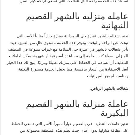
تساعد هذه الخدمة راحة البال للعائلات التي تسعى لراحة كبار السن
عامله منزليه بالشهر القصيم
النبهانية
تعتبر شغاله بالشهر عنيزة حى الحمدانية بعنيزة خياراً مثالياً للأسر التي
تبحث عن الراحة والوقت. وتوفر هذه الخدمة مستوى عالٍ من التميز، حيث
تأتي شغالات بالشهر في عنيزة حى السلامة مع خبرات متنوعة في التنظيف
المنزلي. سواء كنت بحاجة إلى مساعدة أسبوعية أو شهرية، يمكن لعاملات
التنظيف أن تساهم في الحفاظ على منزلك نظيفًا ومرتبًا. يتيح لك هذا الخيار
أيضًا الاستفادة من أسعار تنافسية، مما يجعل الخدمة ميسورة التكلفة
ومناسبة لجميع الميزانيات
شغالات بالشهر الرياض
.
عاملة منزلية بالشهر القصيم
البكيرية
تعتبر عاملات التنظيف في بالقصيم خياراً مميزاً للأسر التي تسعى للحفاظ
على نظافة منازلها بدون عناء. حيث تضم هذه المنطقة مجموعة من