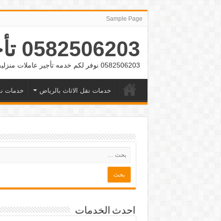
Sample Page
0582506203 تأجير عمالة منزلية بالشهر بالرياض وجده
0582506203 نوفر لكم خدمه تأجير عاملات منزلية بالشهر بالرياض وجده
خدمات نقل الاثاث بالرياض
خدمات نق
احدث الخدمات