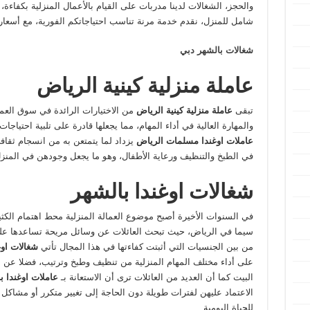
والحجز، الشغالات لدينا مدربات على القيام بالأعمال المنزلية بكفاء
شامل للمنزل، نقدم خدمة مرنة تناسب احتياجاتكم الفورية، مع أسعار 
شغالات بالشهر دبي
عاملة منزلية كينية الرياض
تبقى
عاملة منزلية كينية الرياض
من الاختيارات الرائدة في سوق العما
والمهارة العالية في أداء المهام، مما يجعلها قادرة على تلبية احتياجات
عاملات اوغندا مسلمات الرياض
يزداد لما يتمتعن به من انسجام ثقافي
في الطبخ والتنظيف ورعاية الأطفال، وهو ما يجعل وجودهن في المنزل
شغالات اوغندا بالشهر
في السنوات الأخيرة أصبح موضوع العمالة المنزلية محط اهتمام الكثير
سيما في الرياض، حيث تبحث العائلات عن وسائل مريحة تساعدها على
من بين الجنسيات التي أثبتت كفاءتها في هذا المجال تأتي
شغالات اوغ
على أداء مختلف المهام المنزلية من تنظيف وطبخ وترتيب، فضلا عن 
البيت كما أن العديد من العائلات ترى أن الاستعانة بـ
عاملات اوغندا 
الاعتماد عليهن لفترات طويلة دون الحاجة إلى تغيير متكرر أو مشاك
للحياة اليومية.