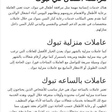
هناك خدمات إنسانية مهمة مثل مرافقة أطفال في تبوك، حيث تعنى العاملة
برعاية الأطفال والاهتمام بدروسهم ونظامهم اليومي أثناء انشغال الوالدين
كما تقدم بعض المكاتب خدمات رعاية كبار السن بتبوك من خلال عاملات
متخصصات في تقديم الدعم الصحي والنفسي والبدني لكبار السن داخل
منازلهم.
عاملات منزلية تبوك
كما عاملات منزلية بالشهر تبوك يعدن الخيار الأفضل للعائلات التي ترغب
في بيئة منزلية نظيفة ومريحة باستمرار كما توفر أرقام شغالات بالشهر
تبوك وسيلة سريعة للتواصل مع العاملات المتاحات فورا، دون الحاجة إلى
البحث الطويل أو الانتظار لأسابيع مع عاملات منزلية تبوك .
عاملات بالساعه تبوك
تعتبر عاملات بالساعه تبوك هي خيار مناسب للأشخاص الذين يحتاجون إلى
مساعدة منزلية لفترات محدودة وأوقات متفرقة خلال اليوم، وهذه الخدمة
تتيح لك الاستعانة بخدمات شغالات تبوك بالساعه لأداء مهام التنظيف،
الطهي، أو رعاية الأطفال حسب الحاجة دون الالتزام بعقد شهري، مما
يمنحك حرية ومرونة، وشغالات تبوك بشهر يتم اختيارهن بعناية وفق معايير