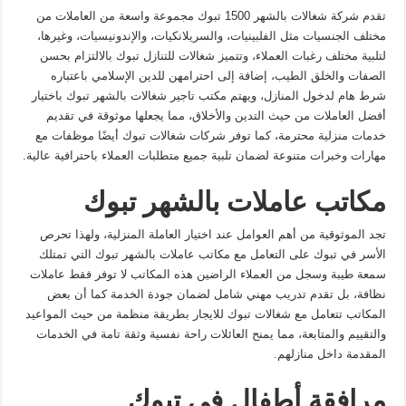
تقدم شركة شغالات بالشهر 1500 تبوك مجموعة واسعة من العاملات من
مختلف الجنسيات مثل الفلبينيات، والسريلانكيات، والإندونيسيات، وغيرها،
لتلبية مختلف رغبات العملاء، وتتميز شغالات للتنازل تبوك بالالتزام بحسن
الصفات والخلق الطيب، إضافة إلى احترامهن للدين الإسلامي باعتباره
شرط هام لدخول المنازل، ويهتم مكتب تاجير شغالات بالشهر تبوك باختيار
أفضل العاملات من حيث التدين والأخلاق، مما يجعلها موثوقة في تقديم
خدمات منزلية محترمة، كما توفر شركات شغالات تبوك أيضًا موظفات مع
مهارات وخبرات متنوعة لضمان تلبية جميع متطلبات العملاء باحترافية عالية.
مكاتب عاملات بالشهر تبوك
تجد الموثوقية من أهم العوامل عند اختيار العاملة المنزلية، ولهذا تحرص
الأسر في تبوك على التعامل مع مكاتب عاملات بالشهر تبوك التي تمتلك
سمعة طيبة وسجل من العملاء الراضين هذه المكاتب لا توفر فقط عاملات
نظافة، بل تقدم تدريب مهني شامل لضمان جودة الخدمة كما أن بعض
المكاتب تتعامل مع شغالات تبوك للايجار بطريقة منظمة من حيث المواعيد
والتقييم والمتابعة، مما يمنح العائلات راحة نفسية وثقة تامة في الخدمات
المقدمة داخل منازلهم.
مرافقة أطفال في تبوك