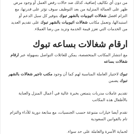
من دون أي تكاليف إضافية، كذلك ضد حالات رفض العمل أو وجود مرض
ظهر على العمالة المنزلية من بعد التوظيف سوف تؤثر على قدرتها، مع
التزام افضل
شغالات اثيوبيات بالشهر تبوك
بتوفير كل سبل الدعم أو
استبدالها، وتعمل مكاتب
شغالات اثيوبيات بالشهر تبوك
على تقديم العديد
من الخدمات التي تعزز قيمة الخدمة وتزيد من رضا العملاء.
ارقام شغالات بساعه تبوك
مع انتشار المكاتب المتخصصة، يمكن للعائلات التواصل بسهولة عبر
ارقام
شغالات بساعه
تبوك
لاختيار العاملة المناسبة لهم كما أن وجود
مكتب تاجير شغالات بالشهر
تبوك
يضمن
تقديم عاملات مدربات يتمتعن بخبرة عالية في أعمال المنزل والعناية
بالأطفال هذه المكاتب
تقدم أيضا خيارات متنوعة حسب الجنسيات، مع متابعة دورية للأداء والتزام
تام بالقوانين السعودية
لحماية الأسرة والعاملة على حد سواء.