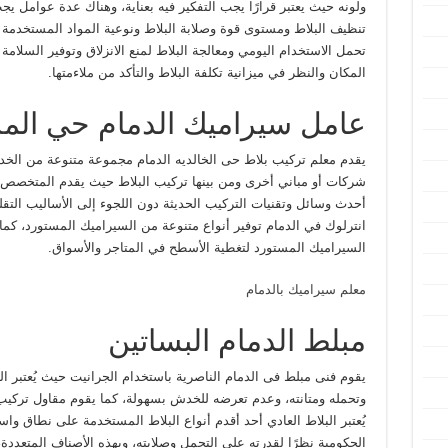
ولونه حيث يعتبر قرارًا يجب التفكير فيه بعناية، وهناك عدة عوامل يجب
تنظيف البلاط ومستوى قوة وصلابة البلاط ونوعية المواد المستخدمة ف
تحمل الاستخدام اليومي ومعالجة البلاط لمنع الانزلاق وتوفير السلا
المكان والنظر في ميزانية تكلفة البلاط والتأكد من ملاءمتها.
عامل سيراميك الدمام حي الم
يقدم معلم تركيب بلاط حى الخالديه الدمام مجموعة متنوعة من الخدم
شركات أو مباني أخرى ومن بينها تركيب البلاط حيث يقدم المتخصص إ
أحدث وسائل وتقنيات التركيب الحديثة دون اللجوء إلى الأساليب التقل
انترلوك في الدمام توفير أنواع متنوعة من السيراميك المستورد، كم
السيراميك المستورد لتغطية الأسطح في المتاجر والأسواق.
معلم سيراميك بالدمام
مبلط الدمام البساتين
يقوم فنى مبلط فى الدمام الناصرية باستخدام الجرانيت حيث يُعتبر الج
وتحمله ومتانته، وعدم تعرضه للخدش بسهولة، كما يقوم مقاول تركيب 
يُعتبر البلاط العادي أحد أقدم أنواع البلاط المستخدمة على نطاق 
الحكومية نظرًا لقدرته على التحمل وصلابته، وبهذه الأصناف المتعددة، 