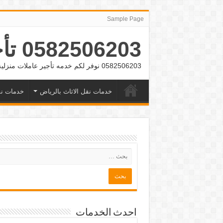
Sample Page
0582506203 تأجير عمالة منزلية بالشهر بالرياض وجده
0582506203 نوفر لكم خدمه تأجير عاملات منزلية بالشهر بالرياض وجده
خدمات نقل الاثاث بالرياض
خدمات نق
احدث الخدمات