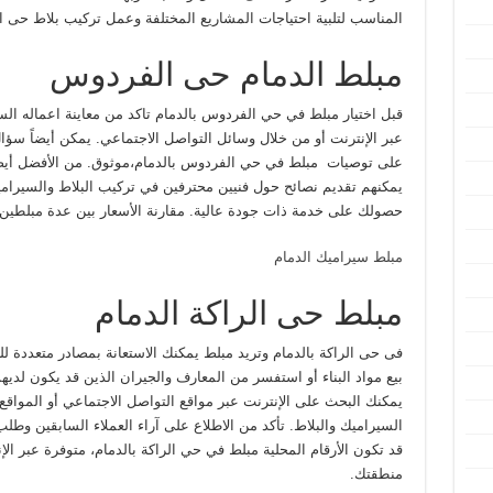
المناسب لتلبية احتياجات المشاريع المختلفة وعمل تركيب بلاط حى ا
مبلط الدمام حى الفردوس
قبل اختيار مبلط في حي الفردوس بالدمام تاكد من معاينة اعماله ا
عبر الإنترنت أو من خلال وسائل التواصل الاجتماعي. يمكن أيضاً سؤا
على توصيات مبلط في حي الفردوس بالدمام،موثوق. من الأفضل أيضاً ز
يمكنهم تقديم نصائح حول فنيين محترفين في تركيب البلاط والسيراميك
حصولك على خدمة ذات جودة عالية. مقارنة الأسعار بين عدة مبلطين
مبلط سيراميك الدمام
مبلط حى الراكة الدمام
فى حى الراكة بالدمام وتريد مبلط يمكنك الاستعانة بمصادر متعددة
بيع مواد البناء أو استفسر من المعارف والجيران الذين قد يكون لديه
يمكنك البحث على الإنترنت عبر مواقع التواصل الاجتماعي أو الموا
السيراميك والبلاط. تأكد من الاطلاع على آراء العملاء السابقين وط
قد تكون الأرقام المحلية مبلط في حي الراكة بالدمام، متوفرة عبر ا
منطقتك.