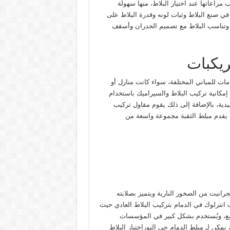
 مراعاتها عند اختيار البلاط، منها سهولة
ي صنع البلاط وثبات لونه وقدرة البلاط على
مة وتناسب البلاط مع تصميم الجدران وأسقف
ريكبات
ات للمباني المختلفة، سواء كانت منازل أو
مكانية تركيب البلاط والسيراميك باستخدام
يدية، بالإضافة إلى ذلك يقوم مقاول تركيب
ا يقدم مبلط الثقبة مجموعة واسعة من
رانيت من الصخور النارية ويتميز بصلابته
انترلوك في الدمام بتركيب البلاط العادي حيث
واسع، ويُستخدم بشكل كبير في المؤسسات
يمكن لـ مبلط الدمام حي النوراختيار البلاط