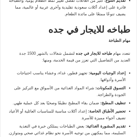
تقديم التنوع
:
كثير من العائلات تفضل تغيير نمط الطعام يوميًا، والطباخة
قادرة على إعداد أكلات سعودية تقليدية وأخرى عربية أو عالمية، مما
يضيف تنوعًا ممتعًا على مائدة الطعام.
طباخه للايجار في جده
مهام الطباخة
تتعدد مهام
طباخه للايجار في جده
لتشمل
شغالات بالشهر 1500 جدة
العديد من التفاصيل التي تعزز من قيمة الخدمة، ومنها:
إعداد الوجبات اليومية
:
تجهيز فطور، غداء، وعشاء يناسب احتياجات
الأسرة وأذواقها.
التسوق للمكونات
:
شراء المواد الغذائية من الأسواق مع التركيز على
الجودة والطزاجة.
تنظيف المطبخ
:
ضمان بقاء المطبخ نظيفًا وصحيًا بعد كل عملية طهي.
تحضير الأطباق الخاصة
:
إعداد أكلات مناسبة للمناسبات العائلية أو الأعياد
تضيف أجواء مميزة للأسرة.
تقديم المشورة الغذائية
:
بعض الطباخات يمتلكن خبرة في التغذية
السليمة، مما يمكنهن من توجيه الأسرة نحو نظام غذائي صحي ومتوازن.