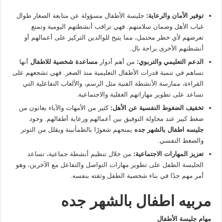
توفير الأمان والرعاية
:
جليسة الأطفال مسؤولة عن متابعة الصغار طوال
غياب الأهل وضمان سلامتهم. فهي تراقب أنشطتهم اليومية وتمنع
تعرضهم لأي خطر محتمل، مما يتيح للوالدين التركيز على أعمالهم أو
أنشطتهم الأخرى براحة بال.
الدعم التعليمي والتربوي
:
من أهم أدوار
مساعدة شخصية للاطفال
أنها
تساهم في تنمية قدرات الأطفال التعليمية منذ الصغر. فهي تشجعهم على
القراءة، ممارسة الأنشطة الفنية مثل الرسم، والألعاب التفاعلية التي
تساعد على تطوير مهاراتهم العقلية والاجتماعية.
تخفيف الضغوط النفسية عن الأهل
:
كثير من الأمهات والآباء يعانون من
ضغط كبير عند محاولة التوفيق بين أعمالهم ورعاية أطفالهم. وجود
جليسه اطفال بالشهر جده
يمنحهم شعورًا بالطمأنينة ويقلل من التوتر
والضغط النفسي.
تعزيز المهارات الاجتماعية
:
من خلال تنظيم أنشطة جماعية، تساعد
الجليسة الطفل على تطوير مهارات التواصل والتفاعل مع الآخرين، وهو
أمر مهم جدًا في بناء شخصية الطفل وثقته بنفسه.
مربيه اطفال بالشهر جده
مهام جليسة الأطفال