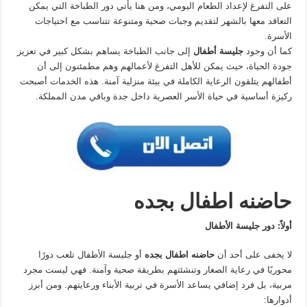
على التفرغ لإعداد الطعام اليومي، ومن هنا يأتي دور الطباخة التي يمكن
التعاقد معها بالشهر لتقديم وجبات صحية ومتنوعة تتناسب مع احتياجات
الأسرة.
كما أن وجود
جليسة أطفال
إلى جانب الطباخة يساهم بشكل كبير في تعزيز
جودة الحياة، حيث يمكن للأهل التفرغ لأعمالهم وهم مطمئنون إلى أن
أطفالهم يتلقون الرعاية الكاملة في بيئة منزلية آمنة. هذه الخدمات أصبحت
ركيزة أساسية في حياة الأسر العصرية داخل جدة وباقي مدن المملكة.
حاضنه اطفال بجده
أولاً: دور جليسة الأطفال
لا يخفى على أحد أن
حاضنه اطفال بجده
أو جليسة الأطفال تلعب دورًا
محوريًا في رعاية الصغار وتنشئتهم بطريقة صحية وآمنة. فهي ليست مجرد
مربية، بل فرد إضافي يساعد الأسرة في تربية الأبناء ورعايتهم. ومن أبرز
أدوارها: