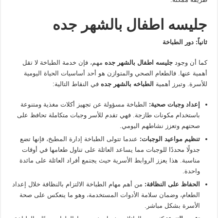
جليسه اطفال بالشهر جده
ثانياً: دور الطباخة
كما أن وجود
جليسه اطفال بالشهر جده
مهم، فإن خدمة الطباخة لا تقل
أهمية عنها. فالطعام الصحي والمتوازن هو أحد أساسيات الحياة اليومية
للأسرة. وتبرز أهمية
الطباخه بالشهر جده
في النقاط التالية:
إعداد وجبات صحية
:
الطباخة مسؤولة عن تجهيز أكلات مغذية ومتنوعة
باستخدام مكونات طازجة. فهي تقدم للأسر وجبات متكاملة تحافظ على
صحتهم وتعزز نشاطهم اليومي.
تنظيم مواعيد الوجبات
:
عندما تتولى الطباخة إدارة المطبخ، فإنها تضع
جدولًا محددًا للوجبات مما يساعد العائلة على تناول طعامها في أوقات
مناسبة. هذا يعزز الروابط الأسرية حيث يجتمع أفراد العائلة على مائدة
واحدة.
الحفاظ على النظافة
:
من أهم مهام الطباخة الالتزام بالنظافة خلال إعداد
الطعام، وضمان سلامة الأدوات المستخدمة، وهو ما ينعكس على صحة
الأسرة بشكل مباشر.