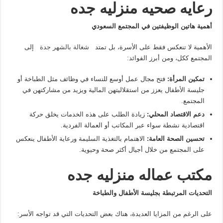
رعايه صحيه منزليه جده
أهمية هاتين الوظيفتين في المجتمع السعودي
الأهمية لا تنعكس فقط على الأسرة، بل تمتد
شغالة بالشهر جدة
إلى
المجتمع ككل، ومن أبرز الفوائد:
تمكين المرأة
:
فتح مجال عمل أوسع للنساء في وظائف مثل الطباخة أو
جليسة الأطفال يعزز من استقلاليتهن المالية ويزيد من مشاركتهن في
المجتمع.
دعم الاقتصاد المحلي
:
زيادة الطلب على هذه الخدمات يخلق حركة
اقتصادية نشطة سواء عبر المكاتب أو العمالة الفردية.
تحسين الصحة العامة
:
الاهتمام بالتغذية السليمة ورعاية الأطفال ينعكس
على المجتمع من خلال أجيال أكثر صحة وحيوية.
مكتب عماله منزليه جده
التحديات المرتبطة بجليسة الأطفال والطباخة
على الرغم من المزايا العديدة، هناك بعض التحديات التي قد تواجه الأسر: