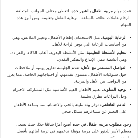
تتعدد مهام
مربيه اطفال بالشهر جده
لتغطي مختلف الجوانب المتعلقة
ارقام عاملات نظافة بالساعة
برعاية الطفل وتعليمه، ومن أبرز هذه
المهام:
الرعاية اليومية
:
مثل الاستحمام، إطعام الأطفال، وتغيير الملابس، وهي
من أساسيات الرعاية التي توفر الراحة للأهل.
تنظيم الأنشطة التعليمية
:
مثل الأنشطة اليدوية، ألعاب الذكاء، والقراءة،
وهي أنشطة تنمي الإبداع والتفكير النقدي.
التواصل المستمر مع الأهل
:
تقدم الجليسة تقارير يومية أو ملاحظات
حول سلوكيات الأطفال، مستوى تقدمهم، أو احتياجاتهم الخاصة، مما يعزز
من التواصل بين الأهل والمربية.
توجيه السلوك
:
تعليم الأطفال القيم الأساسية مثل المشاركة، الاحترام،
وحل النزاعات بطرق سليمة.
الدعم العاطفي
:
توفر بيئة مليئة بالحب والاهتمام، مما يساعد الأطفال
على التعبير عن مشاعرهم بشكل صحي.
وجود
مطلوب مربيه اطفال في جده
أصبح أمرًا شائعًا جدًا، حيث تسعى
معظم الأسر للعثور على مربية مؤهلة تدعمهم في تربية أبنائهم بأفضل
طريقة ممكنة.