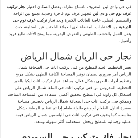
في حي وادي لبن المعروف باتساع منازله، يفضل السكان اختيار
نجار تركيب
غرف نوم حى وادى لبن
لتجهيز غرف نوم فاخرة وحديثة تجمع بين الراحة
والتصميم العملي، خاصة للعائلات الكبيرة ويعد
نجار تركيب غرف نوم حى
الدرعية
من الاختيارات المفضلة لدى العملاء الباحثين عن الفخامة، حيث
يتقن العمل بالخشب الطبيعي والنقوش اليدوية، مما يمنح الأثاث طابع فريد
وأصيل.
نجار حى الريان شمال الرياض
يعتبر التخطيط الجيد للمطبخ من فنى تركيب اثاث حى الصحافة شمال
الرياض أمر ضروري لضمان توفير المساحة الكافية للطهي بشكل مريح
وتنظيم أدوات الطهي بشكل فعال، يساعد
نجار تركيب اثاث ايكيا بالخبر
التخطيط المدروس من فنى تركيب اثاث حى الملقا شمال الرياض على
استغلال كل زاوية في المطبخ لتحقيق أقصى استفادة من المساحة المتاحة،
ويتمكن فنى تركيب اثاث حى الصحافة شمال الرياض تخصيص مساحة
صغيرة لتناول الطعام أو وضع طاولة طعام إذا تم تنظيم المطبخ بشكل
مناسب، كما يضيف فنى تركيب اثاث حى الياسمين شمال الرياض قيمة
عملية وجمالية للمطبخ ويجعل استخدامه أكثر سهولة ومتعة.
نجار فك وتركيب حي السويدي