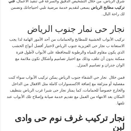
شرق الرياض، من خلال التشخيص الدقيق والسرعة في تنفيذ الأعمال،
فني
تركيب مطابخ الرياض
يسعى لتقديم خدمة مرضية تلبي احتياجاتك وتضمن
لك راحة البال.
نجار حى نمار جنوب الرياض
تركيب الأبواب الخشبية للمطابخ والحمامات من أحد الأمور الهامة لذا يجب
الاستعانة ب نجار حى العزيزية جنوب الرياض لاختيار أفضل أنواع الخشب
الذي يكون مقاوم للمياه والرطوبة للمحافظة على الأبواب لأطول فترة
ممكنة بدون أن تتلف، وذلك مع اختيار تصاميم وأشكال تكون ملائمة مع
الوان جدران و تصاميم المنزل.
فمن خلال نجار حي الشفاء جنوب الرياض يمكن تركيب الأبواب سواء كنت
مفصلية أو منزلقة مع إضافة الاكسسوارات كاملة مثل الاقفال من الداخل
والخارج خصوصاً للحمامات، كما يمتاز نجار حى شبرا غرب الرياض بتنظيف
المكان بعد الانتهاء من العمل مع تقديم خدمة صيانة وإصلاح تلك الأبواب عند
تلفها.
نجار تركيب غرف نوم حى وادى
لبن