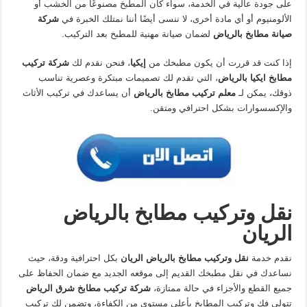
على جودة عالية في الخدمة، سواء كان المطبخ مصنوعًا من الخشب أو
الألومنيوم أو أي مادة أخرى، لا ننسى أيضًا أننا نمتلك الخبرة في
شركة
صيانة مطابخ بالرياض
لضمان صيانة مهنية للمطبخ بعد التركيب.
إذا كنت قد قررت أن يكون مطبخك من
إيكيا
، فنحن نقدم لك
شركة تركيب
مطابخ ايكيا بالرياض
، التي تقدم لك تصميمات مبتكرة وعصرية تناسب
ذوقك، يمكن لـ
معلم تركيب مطابخ بالرياض
أن يساعدك في تركيب الأثاث
والإكسسوارات بشكل احترافي ومتقن.
نقل وتركيب مطابخ بالرياض
الريان
نقدم خدمة
نقل وتركيب مطابخ بالرياض الريان
بكل احترافية ودقة، حيث
نساعدك في نقل مطبخك القديم إلى موقعه الجديد مع ضمان الحفاظ على
جميع القطع والأجزاء في حالة ممتازة،
شركة تركيب مطابخ شرق الرياض
تتولى فك وتركيب المطابخ بأعلى مستوى من الكفاءة، وتضمن لك تركيب