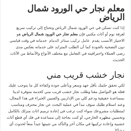
معلم نجار حي الورود شمال
الرياض
إذا كنت تسكن في حي الورود شمال الرياض وتحتاج إلى تركيب سريع
لغرفة نوم أو أثاث مكتبي فإن
معلم نجار حي الورود شمال الرياض
هو
الاختيار الأنسب يقدم
عامل تركيب ستائر الدمام
خدماته في وقت قياسي
دون التضحية بالجودة كما أن الطلب المتزايد على خدماته يعكس مدى
رضى العملاء واحترافيته في التعامل مع مختلف الأنواع والأنماط من الأثاث
الحديث.
نجار خشب قريب مني
لكي تحقق حلمك بأقل جهد وسعر وبأعلى جودة وكفاءة كل ما يتوجب عليك
فعله هو التواصل معنا وطلب نجار خشب قريب مني كخدمة متوفرة لدينا
بمساعدة حقيقية ودعم كلي من الإداريين والفنيين الخبراء في هذا المجال،
وعند استلام طلبك سوف نبدأ في عملية البحث عن نجار محترف ومناسب
لمتطلبات مشروعك سواء كنت ترغب في إعادة ترميم اثاث منزلك بالكامل
وتحسين مظهره الخارجي، أو كنت بحاجة إلى مساعدة في فك أي قطع أثاث
خشبية وإعادة تركيبها في مكان آخر والتأكد من تثبيتها جيداً منعاً لحدوث أي
مشاكل.