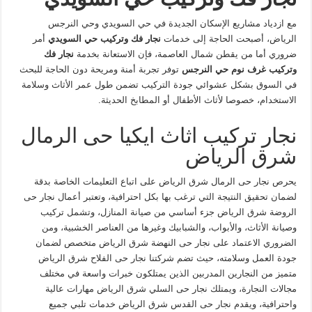
مع ازدياد مشاريع الإسكان الجديدة في حي السويدي وحي النرجس
الرياض، أصبحت الحاجة إلى خدمات
نجار فك وتركيب حي السويدي
أمر
ضروري أما من يقطن شمال العاصمة، فإن الاستعانة بخدمة
نجار فك
وتركيب غرف نوم حي النرجس
توفر تجربة أمنة ومريحة دون الحاجة للبحث
في السوق بشكل عشوائي جودة التركيب تضمن طول عمر الأثاث وسلامة
الاستخدام، خصوصا لأثاث الأطفال أو المطابخ الحديثة.
نجار تركيب اثاث ايكيا حى الرمال
شرق الرياض
يحرص نجار حى الرمال شرق الرياض على اتباع التعليمات الخاصة بدقة
لضمان تحقيق النتيجة التي ترغب بها بكل احترافية، وتعتبر أعمال نجار حى
الروضة شرق الرياض جزء أساسي من صيانة المنازل، وتشمل تركيب
وصيانة الأثاث، والأبواب، والشبابيك وغيرها من العناصر الخشبية، ومن
الضروري الاعتماد على نجار حى النهضة شرق الرياض متخصص لضمان
جودة العمل وسلامته، حيث تضم شركتنا نجار حى الفلاح شرق الرياض
متميز من النجارين المدربين الذين يمتلكون خبرات واسعة في مختلف
مجالات النجارة، ويمتلك نجار حى السلي شرق الرياض مهارات عالية
واحترافية، ويقدم نجار حى القدس شرق الرياض خدمات تلبي جميع