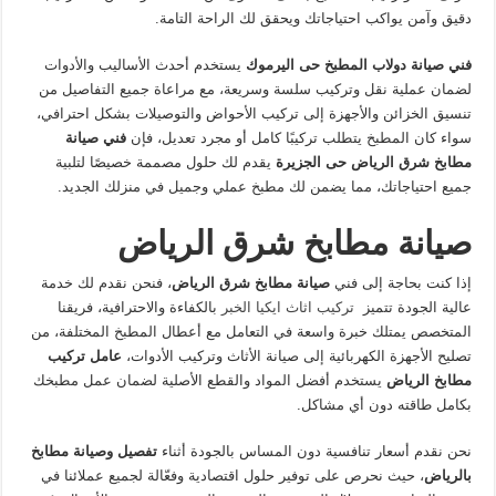
دقيق وآمن يواكب احتياجاتك ويحقق لك الراحة التامة.
فني صيانة دولاب المطبخ حى اليرموك
يستخدم أحدث الأساليب والأدوات
لضمان عملية نقل وتركيب سلسة وسريعة، مع مراعاة جميع التفاصيل من
تنسيق الخزائن والأجهزة إلى تركيب الأحواض والتوصيلات بشكل احترافي،
سواء كان المطبخ يتطلب تركيبًا كامل أو مجرد تعديل، فإن
فني صيانة
مطابخ شرق الرياض حى الجزيرة
يقدم لك حلول مصممة خصيصًا لتلبية
جميع احتياجاتك، مما يضمن لك مطبخ عملي وجميل في منزلك الجديد.
صيانة مطابخ شرق الرياض
إذا كنت بحاجة إلى فني
صيانة مطابخ شرق الرياض
، فنحن نقدم لك خدمة
عالية الجودة تتميز
تركيب اثاث ايكيا الخبر
بالكفاءة والاحترافية، فريقنا
المتخصص يمتلك خبرة واسعة في التعامل مع أعطال المطبخ المختلفة، من
تصليح الأجهزة الكهربائية إلى صيانة الأثاث وتركيب الأدوات،
عامل تركيب
مطابخ الرياض
يستخدم أفضل المواد والقطع الأصلية لضمان عمل مطبخك
بكامل طاقته دون أي مشاكل.
نحن نقدم أسعار تنافسية دون المساس بالجودة أثناء
تفصيل وصيانة مطابخ
بالرياض
، حيث نحرص على توفير حلول اقتصادية وفعّالة لجميع عملائنا في