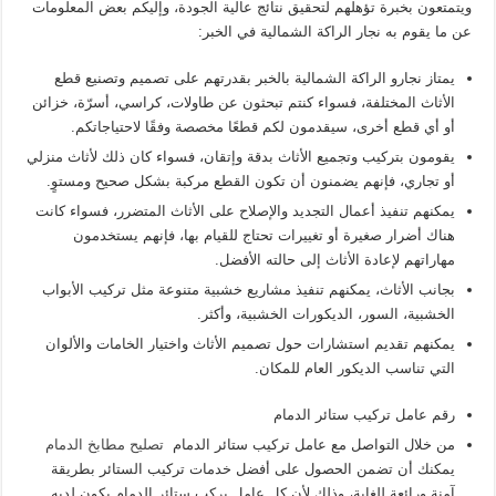
ويتمتعون بخبرة تؤهلهم لتحقيق نتائج عالية الجودة، وإليكم بعض المعلومات
عن ما يقوم به نجار الراكة الشمالية في الخبر:
يمتاز نجارو الراكة الشمالية بالخبر بقدرتهم على تصميم وتصنيع قطع
الأثاث المختلفة، فسواء كنتم تبحثون عن طاولات، كراسي، أسرّة، خزائن
أو أي قطع أخرى، سيقدمون لكم قطعًا مخصصة وفقًا لاحتياجاتكم.
يقومون بتركيب وتجميع الأثاث بدقة وإتقان، فسواء كان ذلك لأثاث منزلي
أو تجاري، فإنهم يضمنون أن تكون القطع مركبة بشكل صحيح ومستوٍ.
يمكنهم تنفيذ أعمال التجديد والإصلاح على الأثاث المتضرر، فسواء كانت
هناك أضرار صغيرة أو تغييرات تحتاج للقيام بها، فإنهم يستخدمون
مهاراتهم لإعادة الأثاث إلى حالته الأفضل.
بجانب الأثاث، يمكنهم تنفيذ مشاريع خشبية متنوعة مثل تركيب الأبواب
الخشبية، السور، الديكورات الخشبية، وأكثر.
يمكنهم تقديم استشارات حول تصميم الأثاث واختيار الخامات والألوان
التي تناسب الديكور العام للمكان.
رقم عامل تركيب ستائر الدمام
من خلال التواصل مع عامل تركيب ستائر الدمام
تصليح مطابخ الدمام
يمكنك أن تضمن الحصول على أفضل خدمات تركيب الستائر بطريقة
آمنة ورائعة للغاية، وذلك لأن كل عامل يركب ستائر الدمام يكون لديه