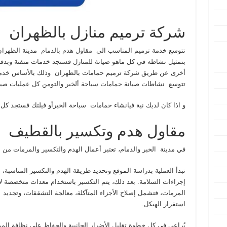
شركة ترميم منازل بالظهران
تتوسع خدمة ترميم المناسب الى
مقاول هدم بالدمام
مدينة الظهران 
بتمثيل نشاطه في كل ماهو صيانة للمنازل فستجد خدمات متقنة وبدقة
أخرى عن طريق شركة ترميم حمامات بالظهران وذلك بالأساس خدمات ت
تتوسع نشاطات صيانة حمامات سباحة ألخبر والتومن كل عمليات صيا
و اذا كان لديك نية فيانشاء حمامات سباحة الخيرأو فيلتك فستجد كل ال
مقاول هدم وتكسير بالقطيف
في مدينة الخبر والدمام، تعتبر أعمال الهدم والتكسير والمرمات من ال
تبدأ العملية بدراسة الموقع وتحديد طريقة الهدم والتكسير المناسبة، س
إجراءات السلامة. بعد ذلك، يتم التكسير باستخدام معدات متخصصة لإز
المرمات، فتشمل إصلاح الأجزاء المتآكلة، معالجة التشققات، وتجديد
استقرار الهيكل.
يُراعى في كل خطوة تقليل الأضرار الجانبية والحفاظ على نظافة الموق