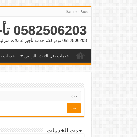
Sample Page
0582506203 تأجير عمالة منزلية بالشهر بالرياض وجده
0582506203 نوفر لكم خدمه تأجير عاملات منزلية بالشهر بالرياض وجده
خدمات نقل الاثاث بالرياض
خدمات نق
احدث الخدمات