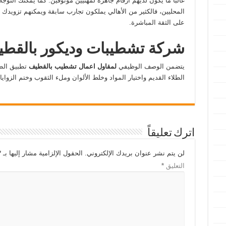
غالبًا ما يكون لديهم أرقام جاهزة لمهنيين موثوقين. كما يمكنك الت
المحليين، فالكثير من الأهالي يملكون تجارب سابقة ويمكنهم تزويدك
على الثقة المباشرة.
شركة تشطيبات وديكور بالقط
يتضمن الوصف الوظيفي
ل
مقاول اعمال تشطيب بالقطيف
تطبيق الطل
الطلاء القديم واختيار المواد وخلط الألوان وملء الثقوب وختم الزوايا
اترك تعليقاً
لن يتم نشر عنوان بريدك الإلكتروني.
الحقول الإلزامية مشار إليها بـ
*
التعليق
*